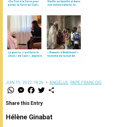
«Du Ciel à la Terre pour
Vieillir en famille et dans
porter la Terre au Ciel»,
son milieu naturel, le
par Mgr Francesco Follo
plaidoyer du Vatican
La guerre, c’est faire le
« Revenir à Bethléem! »:
choix « de Caïn », déplore
homélie de la nuit de
le pape François
Noël (texte complet)
JUIN 15, 2022 18:26
ANGÉLUS
,
PAPE FRANÇOIS
W
M
F
T
S
h
e
a
w
h
a
s
c
i
a
t
s
e
t
r
Share this Entry
s
e
b
t
e
A
n
o
e
p
g
o
r
Hélène Ginabat
p
e
k
r