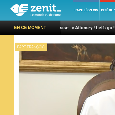
PAPE LÉON XIV
CITÉ DU
du pape à Assise : « Allons-y ! Let’s go ! »
Nicar
EN CE MOMENT
PAPE FRANÇOIS