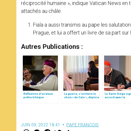
réciprocité humaine », indique Vatican News en t
attachés au châle.
Fiala a aussi transmis au pape les salutati
Prague, et lui a offert un livre de sa part sur
Autres Publications :
Réflexions d’un vieux
La guerre, c’est faire le
Le Saint-Siège sig
prêtre tchèque
choix « de Caïn », déplore
accord avec la
le pape François
République tchèq
JUIN 09, 2022 18:41
PAPE FRANÇOIS
W
M
F
T
S