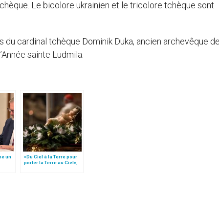
chèque. Le bicolore ukrainien et le tricolore tchèque sont
ons du cardinal tchèque Dominik Duka, ancien archevêque d
 l’Année sainte Ludmila.
ne un
«Du Ciel à la Terre pour
porter la Terre au Ciel»,
ue
par Mgr Francesco Follo