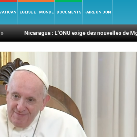
 VATICAN
EGLISE ET MONDE
DOCUMENTS
FAIRE UN DON
agua : L’ONU exige des nouvelles de Mgr Mata