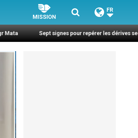
FR
MISSION
Sept signes pour repérer les dérives sectaires du coa