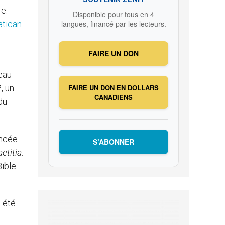
e.
Disponible pour tous en 4
atican
langues, financé par les lecteurs.
FAIRE UN DON
eau
, un
FAIRE UN DON EN DOLLARS
CANADIENS
du
ncée
S’ABONNER
etitia
.
Bible
a été