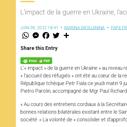
L’impact de la guerre en Ukraine, l’a
JUIN 09, 2022 18:41
MARINA DROUJININA
PAPE F
W
M
F
T
S
h
e
a
w
h
a
s
c
i
a
t
s
e
t
r
Share this Entry
s
e
b
t
e
A
n
o
e
p
g
o
r
p
e
k
L’« impact » de la guerre en Ukraine « au niveau ré
r
« l’accueil des réfugiés » ont été au cœur de la 
République tchèque Petr Fiala ce jeudi matin 9 jui
Pietro Parolin, accompagné de Mgr Paul Richard G
« Au cours des entretiens cordiaux à la Secrétaire
bonnes relations bilatérales existant entre le Sai
société. » La volonté de « consolider et d’approf