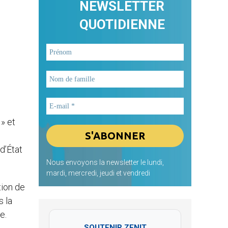
NEWSLETTER
QUOTIDIENNE
 » et
d’État
Nous envoyons la newsletter le lundi,
mardi, mercredi, jeudi et vendredi
tion de
s la
e.
SOUTENIR ZENIT