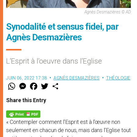
Agnès Desmazières © AD
Synodalité et sensus fidei, par
Agnès Desmazières
L’Esprit à l’oeuvre dans l’Eglise
JUIN 06, 2022 17:38
AGNÈS DESMAZIÈRES
THÉOLOGIE
W
M
F
T
S
h
e
a
w
h
a
s
c
i
a
t
s
e
t
r
Share this Entry
s
e
b
t
e
A
n
o
e
p
g
o
r
p
e
k
« Contempler comment l’Esprit est à l’œuvre non
r
seulement en chacun de nous, mais dans l’Eglise tout