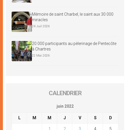
Mémoire de saint Charbel, le saint aux 30 000
miracles
24 Juil 2026
20 000 participants au pèlerinage de Pentecôte
à Chartres
22 Mai 2026
CALENDRIER
juin 2022
L
M
M
J
V
S
D
1
2
3
4
5