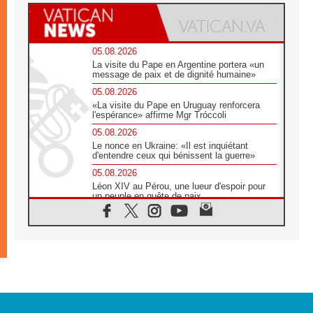
05.08.2026
La visite du Pape en Argentine portera «un
message de paix et de dignité humaine»
05.08.2026
«La visite du Pape en Uruguay renforcera
l'espérance» affirme Mgr Tróccoli
05.08.2026
Le nonce en Ukraine: «Il est inquiétant
d'entendre ceux qui bénissent la guerre»
05.08.2026
Léon XIV au Pérou, une lueur d'espoir pour
un peuple en quête de paix
05.08.2026
SCEAM: L'Église en Afrique vers
l'Assemblée ecclésiale de 2028 depuis
Addis-Abeba
05.08.2026
Le Pape exprime ses condoléances suite au
décès du cardinal Júlio Langa
05.08.2026