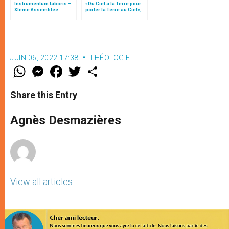
Instrumentum laboris –
«Du Ciel à la Terre pour
XIème Assemblée
porter la Terre au Ciel»,
Générale Ordinaire du
par Mgr Francesco Follo
Synode des Évêques
JUIN 06, 2022 17:38
THÉOLOGIE
W
M
F
T
S
h
e
a
w
h
a
s
c
i
a
t
s
e
t
r
Share this Entry
s
e
b
t
e
A
n
o
e
p
g
o
r
Agnès Desmazières
p
e
k
r
View all articles