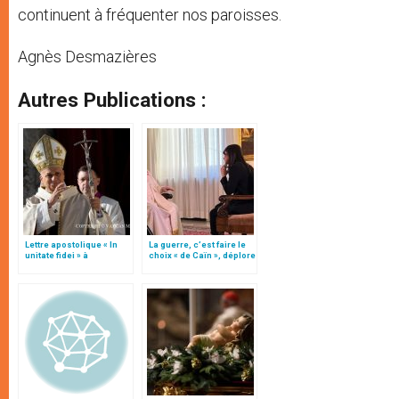
continuent à fréquenter nos paroisses.
Agnès Desmazières
Autres Publications :
Lettre apostolique « In
La guerre, c’est faire le
unitate fidei » à
choix « de Caïn », déplore
l’occasion du 1700e
le pape François
anniversaire du Concile
de Nicée