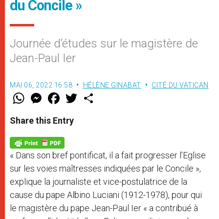
du Concile »
Journée d’études sur le magistère de
Jean-Paul Ier
MAI 06, 2022 16:58
HÉLÈNE GINABAT
CITÉ DU VATICAN
W
M
F
T
S
h
e
a
w
h
a
s
c
i
a
t
s
e
t
r
Share this Entry
s
e
b
t
e
A
n
o
e
p
g
o
r
p
e
k
« Dans son bref pontificat, il a fait progresser l’Eglise
r
sur les voies maîtresses indiquées par le Concile »,
explique la journaliste et vice-postulatrice de la
cause du pape Albino Luciani (1912-1978), pour qui
le magistère du pape Jean-Paul Ier « a contribué à