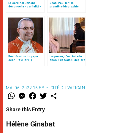
Le cardinal Bertone
Jean-Paul Ier : la
dénonce la « partialité »
première biographie
du film sur Jean-Paul Ier
intégrale
diffusé par la RAI
Béatification du pape
La guerre, c’est faire le
Jean-Paul Ier (1)
choix « de Caïn », déplore
le pape François
MAI 06, 2022 16:58
CITÉ DU VATICAN
W
M
F
T
S
h
e
a
w
h
a
s
c
i
a
t
s
e
t
r
Share this Entry
s
e
b
t
e
A
n
o
e
p
g
o
r
Hélène Ginabat
p
e
k
r