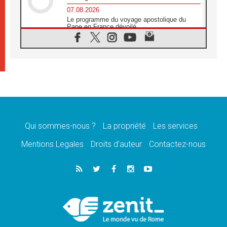
07.08.2026
Le programme du voyage apostolique du
Pape en France dévoilé
07.08.2026
1ère Conférence continentale sur l'éducation
catholique en Afrique
07.08.2026
Un logo symbolique pour la venue du Pape
en France
07.08.2026
Cardinal Rossi: «La venue du Pape Léon en
Argentine est un hommage à François»
Qui sommes-nous ?
La propriété
Les services
07.08.2026
Hiroshima et Nagasaki, 81 ans après,
Mentions Legales
Droits d’auteur
Contactez-nous
lancement des «dix jours de prière pour la
paix»
06.08.2026
Préparatifs des JMJ 2027 à Séoul: «c'est
passionnant et l'impatience est immense!»
06.08.2026
Chrétiens et confucéens: respect et sagesse
pour relever les «défis urgents»