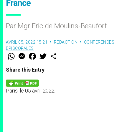
France
Par Mgr Eric de Moulins-Beaufort
AVRIL 05, 2022 15:21
RÉDACTION
CONFÉRENCES
ÉPISCOPALES
W
M
F
T
S
h
e
a
w
h
a
s
c
i
a
t
s
e
t
r
Share this Entry
s
e
b
t
e
A
n
o
e
p
g
o
r
p
e
k
Paris, le 05 avril 2022
r