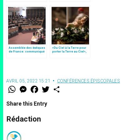
Assemblée des évêques
«Du Ciel à la Terre pour
de France: communiqué
porter la Terre au Ciel»,
final et discours de
par Mgr Francesco Follo
clôture
AVRIL 05, 2022 15:21
CONFÉRENCES ÉPISCOPALES
W
M
F
T
S
h
e
a
w
h
a
s
c
i
a
t
s
e
t
r
Share this Entry
s
e
b
t
e
A
n
o
e
p
g
o
r
Rédaction
p
e
k
r