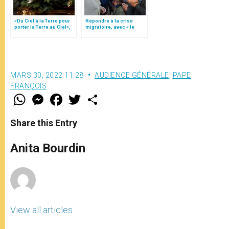
«Du Ciel à la Terre pour
Répondre à la crise
porter la Terre au Ciel»,
migratoire, avec « le
par Mgr Francesco Follo
style de l’humanité »!
(texte complet)
MARS 30, 2022 11:28
AUDIENCE GÉNÉRALE
,
PAPE
FRANÇOIS
W
M
F
T
S
h
e
a
w
h
a
s
c
i
a
t
s
e
t
r
Share this Entry
s
e
b
t
e
A
n
o
e
p
g
o
r
Anita Bourdin
p
e
k
r
View all articles