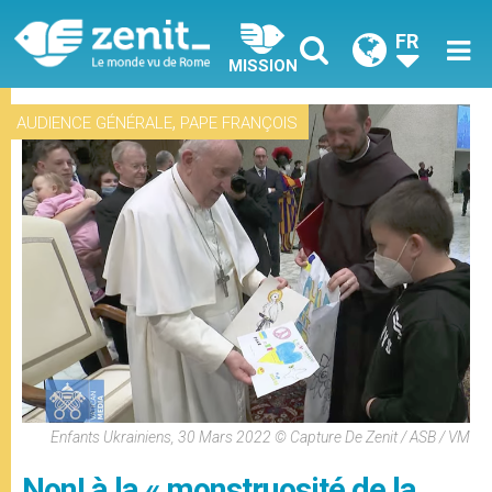
FR
MISSION
,
AUDIENCE GÉNÉRALE
PAPE FRANÇOIS
Enfants Ukrainiens, 30 Mars 2022 © Capture De Zenit / ASB / VM
Non! à la « monstruosité de la