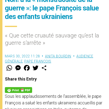
guerre »: le pape François salue
des enfants ukrainiens
« Que cette cruauté sauvage qu’est la
guerre s’arrête »
MARS 30, 2022 11:28
ANITA BOURDIN
AUDIENCE
GÉNÉRALE
,
PAPE FRANÇOIS
W
M
F
T
S
h
e
a
w
h
a
s
c
i
a
t
s
e
t
r
Share this Entry
s
e
b
t
e
A
n
o
e
p
g
o
r
p
e
k
Sous les applaudissements de l’assemblée, le pape
r
François a salué les enfants ukrainiens accueillis par