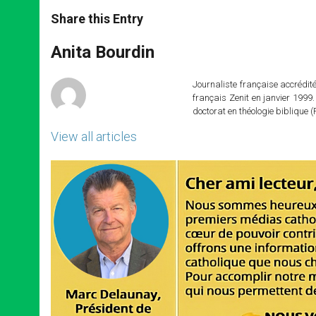
a
s
c
i
a
t
s
e
t
r
Share this Entry
s
e
b
t
e
A
n
o
e
p
g
o
r
Anita Bourdin
p
e
k
r
Journaliste française accréditée
français Zenit en janvier 1999.
doctorat en théologie bibliqu
View all articles