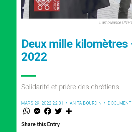
L'ambulance Offert
Deux mille kilomètres 
2022
Solidarité et prière des chrétiens
MARS 29, 2022 22:31
ANITA BOURDIN
DOCUMENT
W
M
F
T
S
h
e
a
w
h
a
s
c
i
a
t
s
e
t
r
Share this Entry
s
e
b
t
e