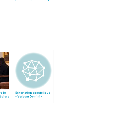
re le
Exhortation apostolique
déplore
« Verbum Domini »