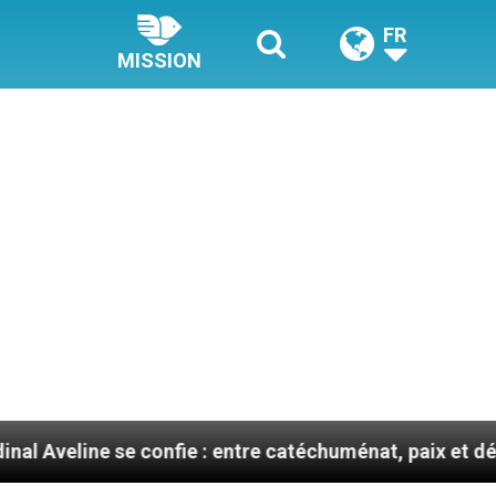
FR
MISSION
 confie : entre catéchuménat, paix et défis migratoires