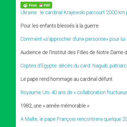
A
n
o
e
p
g
o
r
p
e
k
Ukraine : le cardinal Krajewski parcourt 2000 km
r
Pour les enfants blessés à la guerre
Comment «s’approcher d’une personne» pour lui «
Audience de l’Institut des Filles de Notre Dame 
Coptes d’Egypte: décès du card. Naguib, patriar
Le pape rend hommage au cardinal défunt
Royaume Uni: 40 ans de « collaboration fructueus
1982, une « année mémorable »
A Malte, le pape François rencontrera quelque 2