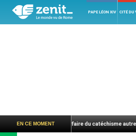
PAPE LÉON XIV
CITÉ DU
Corée du Sud, faire du catéchisme autrement
L
EN CE MOMENT