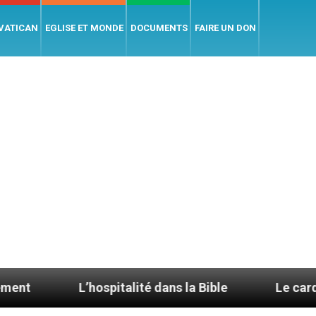
 VATICAN
EGLISE ET MONDE
DOCUMENTS
FAIRE UN DON
’hospitalité dans la Bible
Le cardinal Aveline se