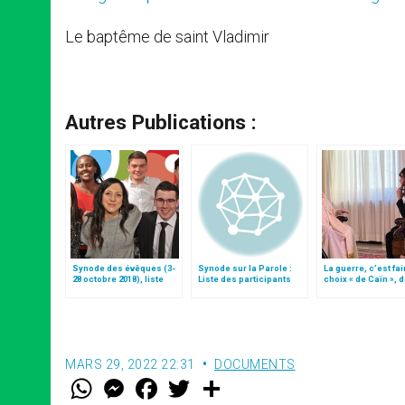
Le baptême de saint Vladimir
Autres Publications :
Synode des évêques (3-
Synode sur la Parole :
La guerre, c’est fai
28 octobre 2018), liste
Liste des participants
choix « de Caïn », 
des participants
le pape François
MARS 29, 2022 22:31
DOCUMENTS
W
M
F
T
S
h
e
a
w
h