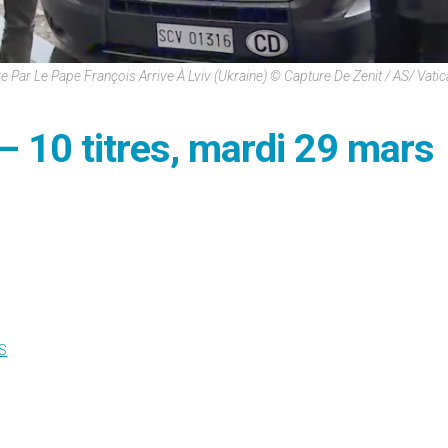
e Par Le Pape François Arrive À Lviv (Ukraine) © Capture De Zenit / AS/ Vati
– 10 titres, mardi 29 mars
S