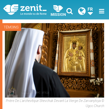
FR
MISSION
TÉMOINS
Prière De L'archevêque Shevchuk Devant La Vierge De Zarvanytsya ©
Ugcc.church