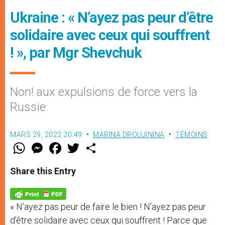
Ukraine : « N’ayez pas peur d’être
solidaire avec ceux qui souffrent
! », par Mgr Shevchuk
Non! aux expulsions de force vers la
Russie
MARS 29, 2022 20:49
MARINA DROUJININA
TÉMOINS
W
M
F
T
S
h
e
a
w
h
a
s
c
i
a
t
s
e
t
r
Share this Entry
s
e
b
t
e
A
n
o
e
p
g
o
r
p
e
k
« N’ayez pas peur de faire le bien ! N’ayez pas peur
r
d’être solidaire avec ceux qui souffrent ! Parce que