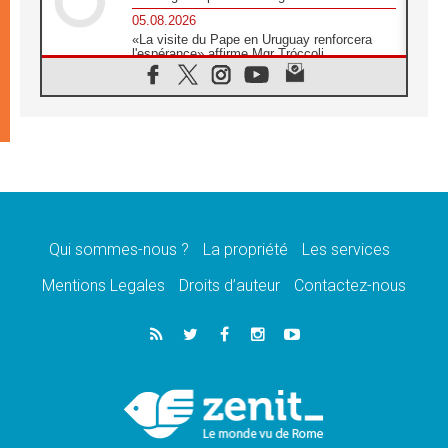
05.08.2026
«La visite du Pape en Uruguay renforcera
l'espérance» affirme Mgr Tróccoli
05.08.2026
Le nonce en Ukraine: «Il est inquiétant
d'entendre ceux qui bénissent la guerre»
05.08.2026
Léon XIV au Pérou, une lueur d'espoir pour
un peuple en quête de paix
05.08.2026
SCEAM: L'Église en Afrique vers
l'Assemblée ecclésiale de 2028 depuis
Addis-Abeba
Qui sommes-nous ?
La propriété
Les services
05.08.2026
Mentions Legales
Droits d’auteur
Contactez-nous
Le Pape exprime ses condoléances suite au
décès du cardinal Júlio Langa
05.08.2026
Le Pape attendu en novembre en Uruguay,
en Argentine et au Pérou
05.08.2026
Audience générale: la prière est un acte
d'espérance