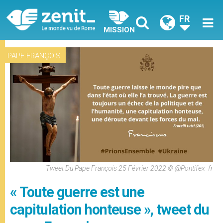
FR
MISSION
PAPE FRANÇOIS
Tweet Du Pape François 25 Février 2022 © @Pontifex_fr
« Toute guerre est une
capitulation honteuse », tweet du