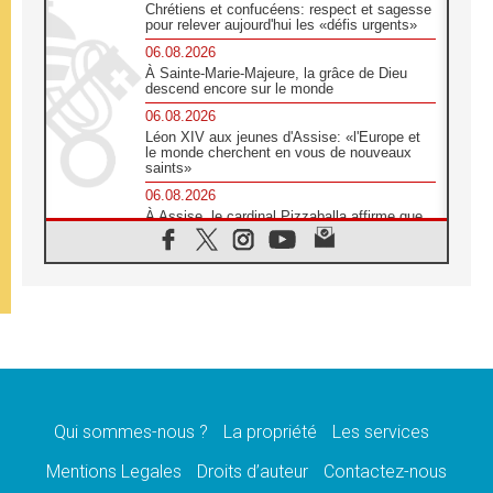
Chrétiens et confucéens: respect et sagesse
pour relever aujourd'hui les «défis urgents»
06.08.2026
À Sainte-Marie-Majeure, la grâce de Dieu
descend encore sur le monde
06.08.2026
Léon XIV aux jeunes d'Assise: «l'Europe et
le monde cherchent en vous de nouveaux
saints»
06.08.2026
À Assise, le cardinal Pizzaballa affirme que
«les chrétiens veulent la paix»
06.08.2026
Au Mexique, le cardinal Parolin invite à être
aux côtés des marginalisées
06.08.2026
À Assise, le Pape invite les jeunes à
«construire la civilisation de l'amour»
05.08.2026
La visite du Pape en Argentine portera «un
message de paix et de dignité humaine»
Qui sommes-nous ?
La propriété
Les services
05.08.2026
Mentions Legales
Droits d’auteur
Contactez-nous
«La visite du Pape en Uruguay renforcera
l'espérance» affirme Mgr Tróccoli