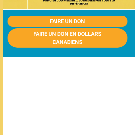
FAIRE UN DON
FAIRE UN DON EN DOLLARS
CANADIENS