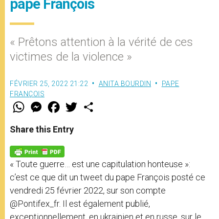
pape François
« Prêtons attention à la vérité de ces
victimes de la violence »
FÉVRIER 25, 2022 21:22
ANITA BOURDIN
PAPE
FRANÇOIS
W
M
F
T
S
h
e
a
w
h
a
s
c
i
a
t
s
e
t
r
Share this Entry
s
e
b
t
e
A
n
o
e
p
g
o
r
p
e
k
« Toute guerre… est une capitulation honteuse »:
r
c’est ce que dit un tweet du pape François posté ce
vendredi 25 février 2022, sur son compte
@Pontifex_fr. Il est également publié,
exceptionnellement, en ukrainien et en russe, sur le