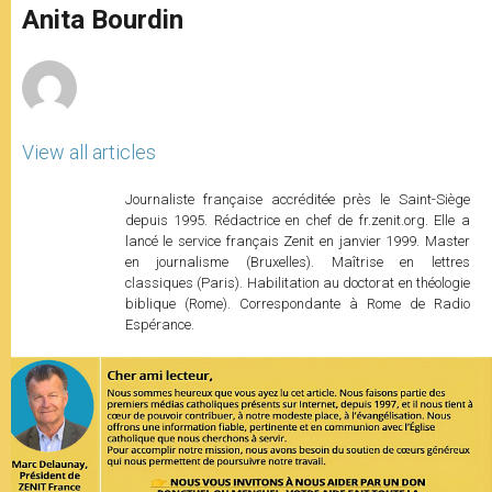
p
g
o
r
Anita Bourdin
p
e
k
r
View all articles
Journaliste française accréditée près le Saint-Siège
depuis 1995. Rédactrice en chef de fr.zenit.org. Elle a
lancé le service français Zenit en janvier 1999. Master
en journalisme (Bruxelles). Maîtrise en lettres
classiques (Paris). Habilitation au doctorat en théologie
biblique (Rome). Correspondante à Rome de Radio
Espérance.