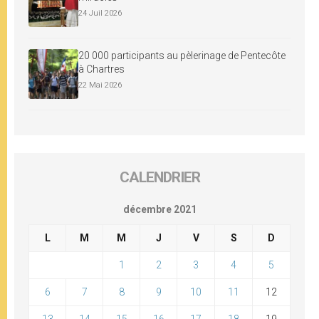
24 Juil 2026
20 000 participants au pèlerinage de Pentecôte
à Chartres
22 Mai 2026
CALENDRIER
décembre 2021
L
M
M
J
V
S
D
1
2
3
4
5
6
7
8
9
10
11
12