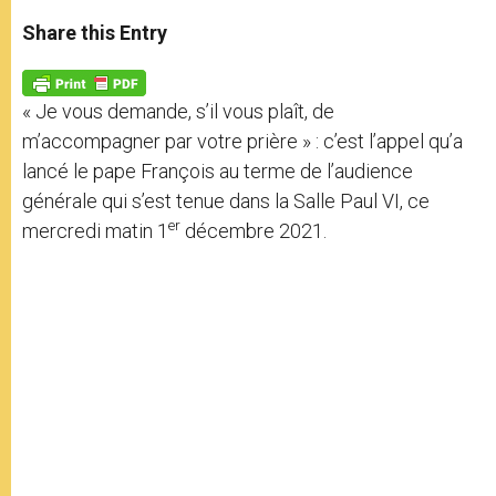
a
s
c
i
a
t
s
e
t
r
Share this Entry
s
e
b
t
e
A
n
o
e
p
g
o
r
p
e
k
« Je vous demande, s’il vous plaît, de
r
m’accompagner par votre prière » : c’est l’appel qu’a
lancé le pape François au terme de l’audience
générale qui s’est tenue dans la Salle Paul VI, ce
er
mercredi matin 1
décembre 2021.