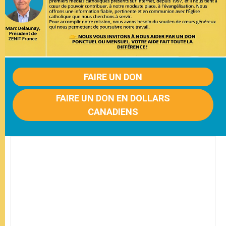
FAIRE UN DON
FAIRE UN DON EN DOLLARS
CANADIENS