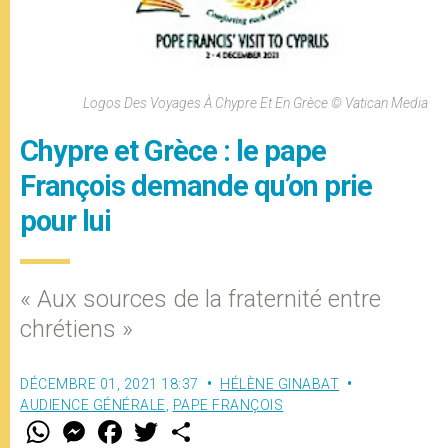
Logos Des Voyages À Chypre Et En Grèce © Vatican Media
Chypre et Grèce : le pape
François demande qu’on prie
pour lui
« Aux sources de la fraternité entre
chrétiens »
DÉCEMBRE 01, 2021 18:37
HÉLÈNE GINABAT
AUDIENCE GÉNÉRALE
,
PAPE FRANÇOIS
W
M
F
T
S
h
e
a
w
h