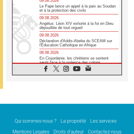
09.08.2026
Le Pape lance un appel à la paix au Soudan
et à la protection des civils
09.08.2026
Angélus: Léon XIV exhorte à la foi en Dieu
dépouillée de tout orgueil
09.08.2026
Déclaration d'Addis-Abeba du SCEAM sur
l'Éducation Catholique en Afrique
08.08.2026
En Cisjordanie, les chrétiens se sentent
seuls face à la violence des colons
08.08.2026
Léon XIV au sanctuaire de Notre Dame du
Bon Conseil à Genazzano en septembre
08.08.2026
Léon XIV: Sainte Agathe aide à contempler
la victoire de l'amour sur la mort
08.08.2026
«Relancer l'empathie», le projet Triennal d'art
des Universités catholiques
Qui sommes-nous ?
La propriété
Les services
08.08.2026
Signis 2026, donner la parole aux religieuses
Mentions Legales
Droits d’auteur
Contactez-nous
catholiques