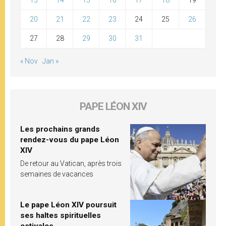
13
14
15
16
17
18
19
20
21
22
23
24
25
26
27
28
29
30
31
« Nov
Jan »
PAPE LÉON XIV
Les prochains grands
rendez-vous du pape Léon
XIV
De retour au Vatican, après trois
semaines de vacances
Le pape Léon XIV poursuit
ses haltes spirituelles