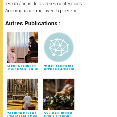
les chrétiens de diverses confessions.
Accompagnez-moi avec la prière. »
Autres Publications :
La guerre, c’est faire le
Athènes: “Le patrimoine
choix « de Caïn », déplore
chrétien de l’Europe doit
le pape François
être reconnu”
90e pèlerinage du pape
«Du Ciel à la Terre pour
François à Sainte-Marie-
porter la Terre au Ciel»,