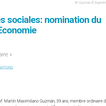
M. Guzman © Argentin
 sociales: nomination du
l’Economie
ire »
NATIONS
f. Martín Maximiliano Guzmán, 39 ans, membre ordinaire 