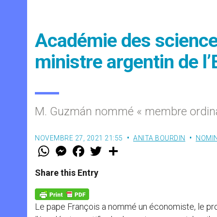
Académie des sciences
ministre argentin de 
M. Guzmán nommé « membre ordina
NOVEMBRE 27, 2021 21:55
ANITA BOURDIN
NOMI
W
M
F
T
S
h
e
a
w
h
a
s
c
i
a
t
s
e
t
r
Share this Entry
s
e
b
t
e
A
n
o
e
p
g
o
r
p
e
k
Le pape François a nommé un économiste, le pro
r