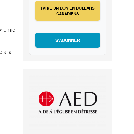
FAIRE UN DON EN DOLLARS
CANADIENS
conomie
S’ABONNER
é à la