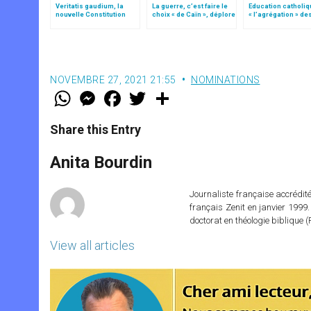
Veritatis gaudium, la
La guerre, c’est faire le
Education catholiq
nouvelle Constitution
choix « de Caïn », déplore
« l’agrégation » de
pour les études
le pape François
instituts de théolog
ecclésiastiques
des Facultés
ecclésiastiques
NOVEMBRE 27, 2021 21:55
NOMINATIONS
W
M
F
T
S
h
e
a
w
h
a
s
c
i
a
t
s
e
t
r
Share this Entry
s
e
b
t
e
A
n
o
e
p
g
o
r
Anita Bourdin
p
e
k
r
Journaliste française accréditée
français Zenit en janvier 1999.
doctorat en théologie bibliqu
View all articles