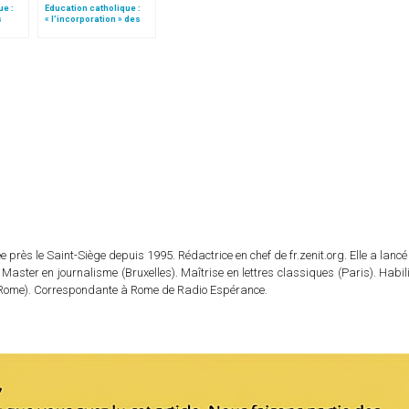
ue :
Education catholique :
s
« l’incorporation » des
ie à
instituts de théologie à
des Facultés
ecclésiastiques
 près le Saint-Siège depuis 1995. Rédactrice en chef de fr.zenit.org. Elle a lancé 
 Master en journalisme (Bruxelles). Maîtrise en lettres classiques (Paris). Habil
e (Rome). Correspondante à Rome de Radio Espérance.