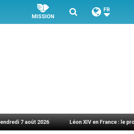
FR
MISSION
Léon XIV en France : le programme détaillé de 