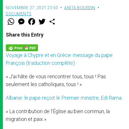
NOVEMBRE 27, 2021 23:50
ANITA BOURDIN
DOCUMENTS
W
M
F
T
S
h
e
a
w
h
a
s
c
i
a
t
s
e
t
r
Share this Entry
s
e
b
t
e
A
n
o
e
p
g
o
r
p
e
k
Voyage à Chypre et en Grèce: message du pape
r
François (traduction complète)
« J’ai hâte de vous rencontrer tous, tous ! Pas
seulement les catholiques, tous ! »
Albanie: le pape reçoit le Premier ministre, Edi Rama
« La contribution de l’Église au bien commun, la
migration et paix »