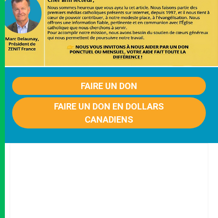
FAIRE UN DON
FAIRE UN DON EN DOLLARS
CANADIENS