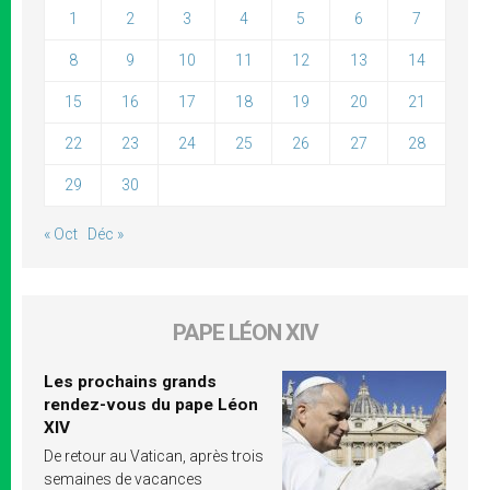
1
2
3
4
5
6
7
8
9
10
11
12
13
14
15
16
17
18
19
20
21
22
23
24
25
26
27
28
29
30
« Oct
Déc »
PAPE LÉON XIV
Les prochains grands
rendez-vous du pape Léon
XIV
De retour au Vatican, après trois
semaines de vacances