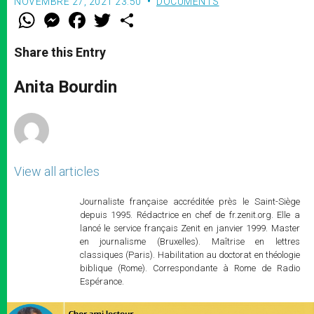
NOVEMBRE 27, 2021 23:50
DOCUMENTS
W
M
F
T
S
h
e
a
w
h
a
s
c
i
a
t
s
e
t
r
Share this Entry
s
e
b
t
e
A
n
o
e
p
g
o
r
Anita Bourdin
p
e
k
r
View all articles
Journaliste française accréditée près le Saint-Siège
depuis 1995. Rédactrice en chef de fr.zenit.org. Elle a
lancé le service français Zenit en janvier 1999. Master
en journalisme (Bruxelles). Maîtrise en lettres
classiques (Paris). Habilitation au doctorat en théologie
biblique (Rome). Correspondante à Rome de Radio
Espérance.