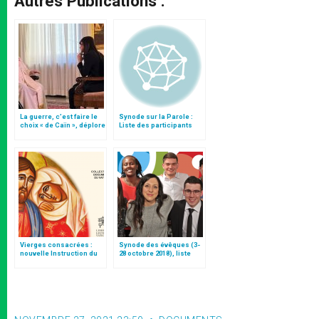
Autres Publications :
La guerre, c’est faire le
Synode sur la Parole :
choix « de Caïn », déplore
Liste des participants
le pape François
Vierges consacrées :
Synode des évêques (3-
nouvelle Instruction du
28 octobre 2018), liste
Vatican
des participants