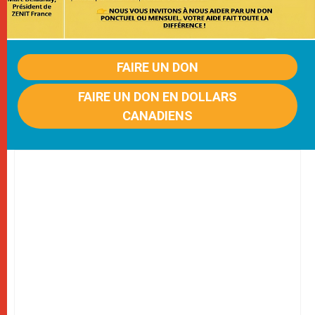
FAIRE UN DON
FAIRE UN DON EN DOLLARS
CANADIENS