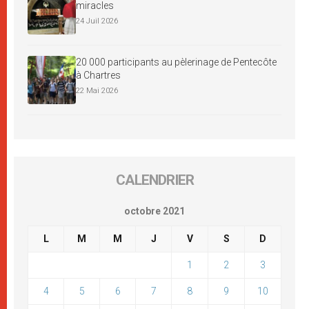
miracles
24 Juil 2026
20 000 participants au pèlerinage de Pentecôte
à Chartres
22 Mai 2026
CALENDRIER
octobre 2021
L
M
M
J
V
S
D
1
2
3
4
5
6
7
8
9
10