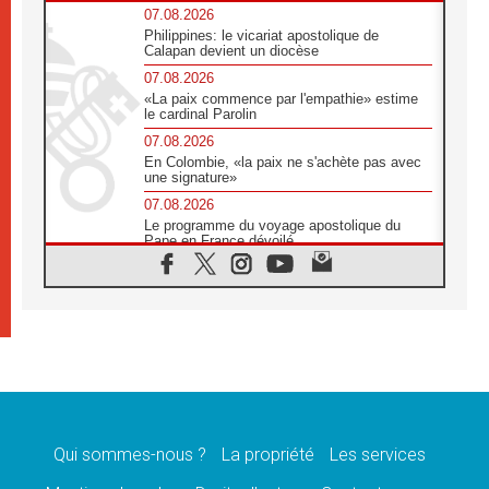
07.08.2026
Philippines: le vicariat apostolique de
Calapan devient un diocèse
07.08.2026
«La paix commence par l'empathie» estime
le cardinal Parolin
07.08.2026
En Colombie, «la paix ne s'achète pas avec
une signature»
07.08.2026
Le programme du voyage apostolique du
Pape en France dévoilé
07.08.2026
1ère Conférence continentale sur l'éducation
catholique en Afrique
07.08.2026
Un logo symbolique pour la venue du Pape
en France
07.08.2026
Cardinal Rossi: «La venue du Pape Léon en
Argentine est un hommage à François»
Qui sommes-nous ?
La propriété
Les services
07.08.2026
Hiroshima et Nagasaki, 81 ans après,