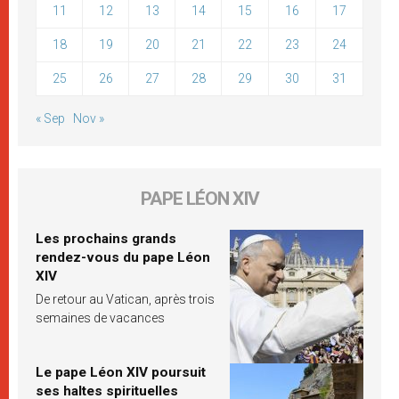
11
12
13
14
15
16
17
18
19
20
21
22
23
24
25
26
27
28
29
30
31
« Sep
Nov »
PAPE LÉON XIV
Les prochains grands
rendez-vous du pape Léon
XIV
De retour au Vatican, après trois
semaines de vacances
Le pape Léon XIV poursuit
ses haltes spirituelles