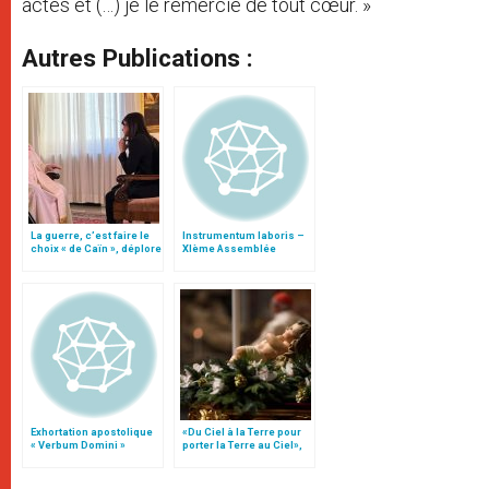
actes et (…) je le remercie de tout cœur. »
Autres Publications :
La guerre, c’est faire le
Instrumentum laboris –
choix « de Caïn », déplore
XIème Assemblée
le pape François
Générale Ordinaire du
Synode des Évêques
Exhortation apostolique
«Du Ciel à la Terre pour
« Verbum Domini »
porter la Terre au Ciel»,
par Mgr Francesco Follo