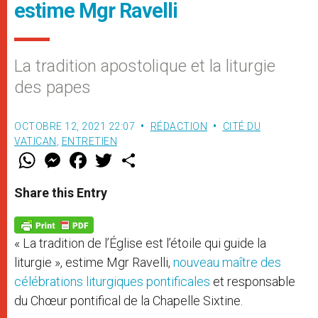
estime Mgr Ravelli
La tradition apostolique et la liturgie
des papes
OCTOBRE 12, 2021 22:07
RÉDACTION
CITÉ DU
VATICAN
,
ENTRETIEN
W
M
F
T
S
h
e
a
w
h
a
s
c
i
a
t
s
e
t
r
Share this Entry
s
e
b
t
e
A
n
o
e
p
g
o
r
p
e
k
« La tradition de l’Église est l’étoile qui guide la
r
liturgie », estime Mgr Ravelli,
nouveau maître des
célébrations liturgiques pontificales
et responsable
du Chœur pontifical de la Chapelle Sixtine.