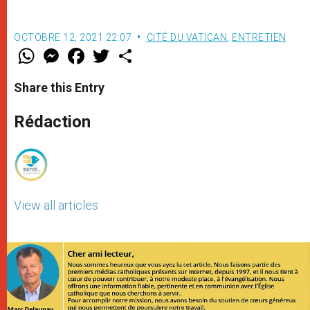
OCTOBRE 12, 2021 22:07
CITÉ DU VATICAN
,
ENTRETIEN
W
M
F
T
S
h
e
a
w
h
a
s
c
i
a
t
s
e
t
r
Share this Entry
s
e
b
t
e
A
n
o
e
p
g
o
r
Rédaction
p
e
k
r
View all articles