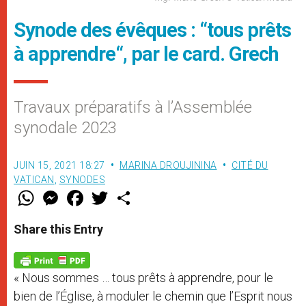
Synode des évêques : “tous prêts
à apprendre“, par le card. Grech
Travaux préparatifs à l’Assemblée
synodale 2023
JUIN 15, 2021 18:27
MARINA DROUJININA
CITÉ DU
VATICAN
,
SYNODES
W
M
F
T
S
h
e
a
w
h
a
s
c
i
a
t
s
e
t
r
Share this Entry
s
e
b
t
e
A
n
o
e
p
g
o
r
p
e
k
« Nous sommes … tous prêts à apprendre, pour le
r
bien de l’Église, à moduler le chemin que l’Esprit nous