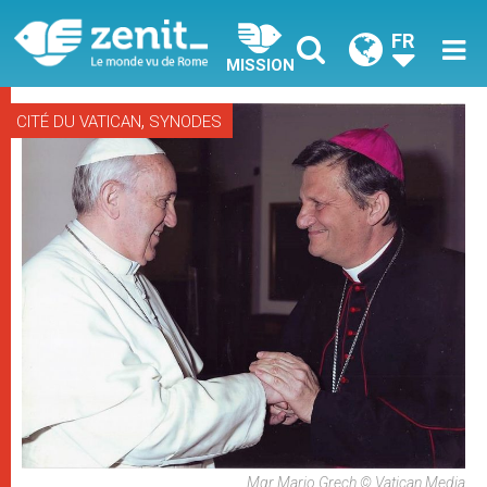
FR
MISSION
,
CITÉ DU VATICAN
SYNODES
Mgr Mario Grech © Vatican Media