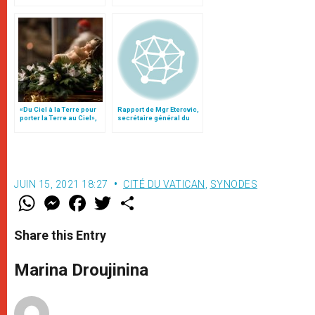
«Du Ciel à la Terre pour
Rapport de Mgr Eterovic,
porter la Terre au Ciel»,
secrétaire général du
par Mgr Francesco Follo
synode
JUIN 15, 2021 18:27
CITÉ DU VATICAN
,
SYNODES
W
M
F
T
S
h
e
a
w
h
a
s
c
i
a
t
s
e
t
r
Share this Entry
s
e
b
t
e
A
n
o
e
p
g
o
r
Marina Droujinina
p
e
k
r