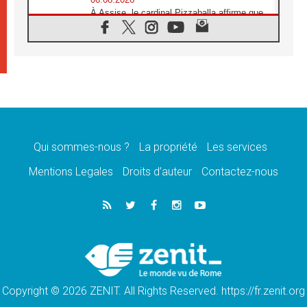
À Assise, le cardinal Pizzaballa affirme que
«les chrétiens veulent la paix»
06.08.2026
Au Mexique, le cardinal Parolin invite à être
aux côtés des marginalisées
06.08.2026
À Assise, le Pape invite les jeunes à
«construire la civilisation de l'amour»
05.08.2026
La visite du Pape en Argentine portera «un
message de paix et de dignité humaine»
Qui sommes-nous ?
La propriété
Les services
05.08.2026
Mentions Legales
Droits d’auteur
Contactez-nous
«La visite du Pape en Uruguay renforcera
l'espérance» affirme Mgr Tróccoli
05.08.2026
Le nonce en Ukraine: «Il est inquiétant
d'entendre ceux qui bénissent la guerre»
05.08.2026
Léon XIV au Pérou, une lueur d'espoir pour
un peuple en quête de paix
Copyright © 2026 ZENIT. All Rights Reserved. https://fr.zenit.org