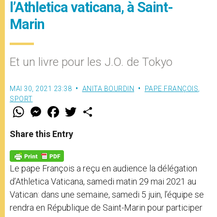
l’Athletica vaticana, à Saint-
Marin
Et un livre pour les J.O. de Tokyo
MAI 30, 2021 23:38
ANITA BOURDIN
PAPE FRANÇOIS
,
SPORT
W
M
F
T
S
h
e
a
w
h
a
s
c
i
a
t
s
e
t
r
Share this Entry
s
e
b
t
e
A
n
o
e
p
g
o
r
p
e
k
Le pape François a reçu en audience la délégation
r
d’Athletica Vaticana, samedi matin 29 mai 2021 au
Vatican: dans une semaine, samedi 5 juin, l’équipe se
rendra en République de Saint-Marin pour participer