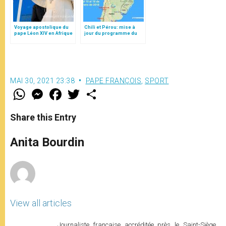
Voyage apostolique du
Chili et Pérou: mise à
pape Léon XIV en Afrique
jour du programme du
pape François (15-21
janvier 2018)
MAI 30, 2021 23:38
PAPE FRANÇOIS
,
SPORT
W
M
F
T
S
h
e
a
w
h
a
s
c
i
a
t
s
e
t
r
Share this Entry
s
e
b
t
e
A
n
o
e
p
g
o
r
Anita Bourdin
p
e
k
r
View all articles
Journaliste française accréditée près le Saint-Siège