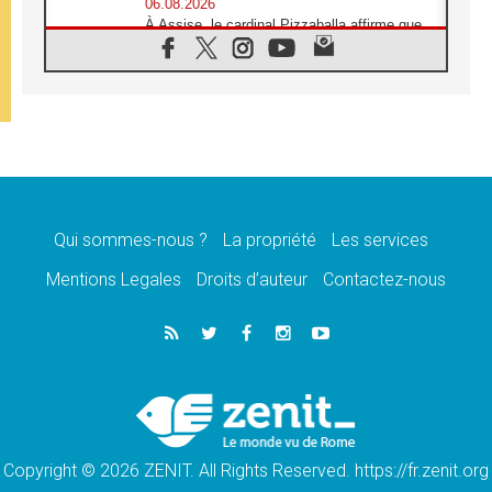
06.08.2026
À Assise, le cardinal Pizzaballa affirme que
«les chrétiens veulent la paix»
06.08.2026
Au Mexique, le cardinal Parolin invite à être
aux côtés des marginalisées
06.08.2026
À Assise, le Pape invite les jeunes à
«construire la civilisation de l'amour»
05.08.2026
La visite du Pape en Argentine portera «un
message de paix et de dignité humaine»
Qui sommes-nous ?
La propriété
Les services
05.08.2026
Mentions Legales
Droits d’auteur
Contactez-nous
«La visite du Pape en Uruguay renforcera
l'espérance» affirme Mgr Tróccoli
05.08.2026
Le nonce en Ukraine: «Il est inquiétant
d'entendre ceux qui bénissent la guerre»
05.08.2026
Léon XIV au Pérou, une lueur d'espoir pour
un peuple en quête de paix
Copyright © 2026 ZENIT. All Rights Reserved. https://fr.zenit.org