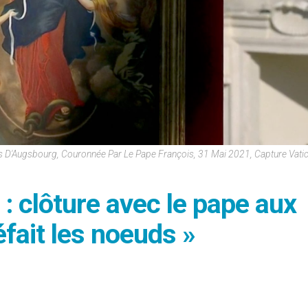
ds D'Augsbourg, Couronnée Par Le Pape François, 31 Mai 2021, Capture Vat
 : clôture avec le pape aux
éfait les noeuds »