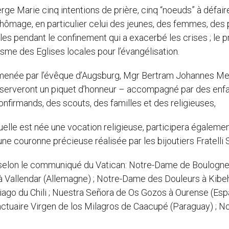
erge Marie cinq intentions de prière, cinq “noeuds” à défaire
le chômage, en particulier celui des jeunes, des femmes, des
lles pendant le confinement qui a exacerbé les crises ; le 
asme des Eglises locales pour l’évangélisation.
née par l’évêque d’Augsburg, Mgr Bertram Johannes Mei
réserveront un piquet d’honneur – accompagné par des enf
firmands, des scouts, des familles et des religieuses,
elle est née une vocation religieuse, participera égalemen
une couronne précieuse réalisée par les bijoutiers Fratelli S
, selon le communiqué du Vatican: Notre-Dame de Boulogne
à Vallendar (Allemagne) ; Notre-Dame des Douleurs à Kibe
tiago du Chili ; Nuestra Señora de Os Gozos à Ourense (Esp
nctuaire Virgen de los Milagros de Caacupé (Paraguay) ; No