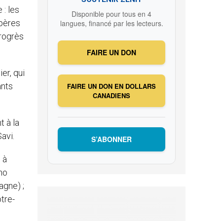
 : les
Disponible pour tous en 4
 pères
langues, financé par les lecteurs.
progrès
FAIRE UN DON
er, qui
ants
FAIRE UN DON EN DOLLARS
CANADIENS
t à la
avi.
S’ABONNER
 à
ho
agne) ;
tre-