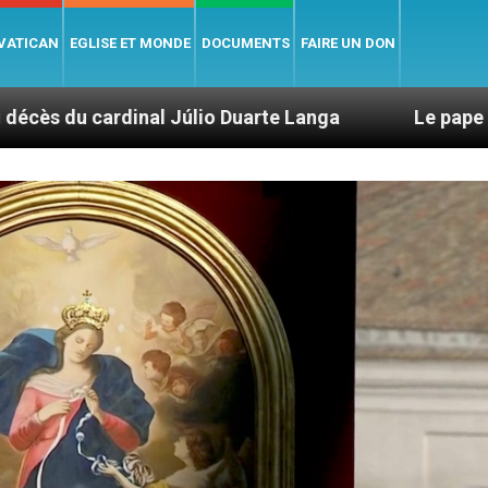
 VATICAN
EGLISE ET MONDE
DOCUMENTS
FAIRE UN DON
Júlio Duarte Langa
Le pape Léon XIV évoque u