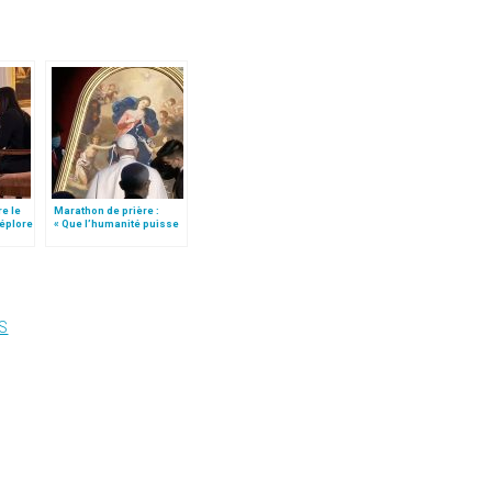
re le
Marathon de prière :
déplore
« Que l’humanité puisse
reprendre la vie de tous
les jours »
S