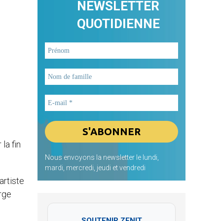
NEWSLETTER
QUOTIDIENNE
la fin
Nous envoyons la newsletter le lundi,
mardi, mercredi, jeudi et vendredi
artiste
rge
SOUTENIR ZENIT