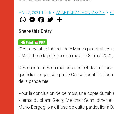
MAI 27, 2021 19:56
ANNE KURIAN-MONTABONE
C
W
M
F
T
S
h
e
a
w
h
a
s
c
i
a
t
s
e
t
r
Share this Entry
s
e
b
t
e
A
n
o
e
p
g
o
r
p
e
k
C’est devant le tableau de « Marie qui défait les 
r
« Marathon de prière » d’un mois, le 31 mai 2021,
Des sanctuaires du monde entier et des millions d
quotidien, organisée par le Conseil pontifical po
de la pandémie.
Pour la conclusion de ce mois, une copie du table
allemand Johann Georg Melchior Schmidtner, et c
Mario Bergoglio a diffusé ce culte particulier à 