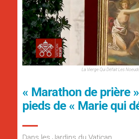
La Vierge Qui Défait Les Noeu
« Marathon de prière »
pieds de « Marie qui d
Dans les Jardins du Vatican