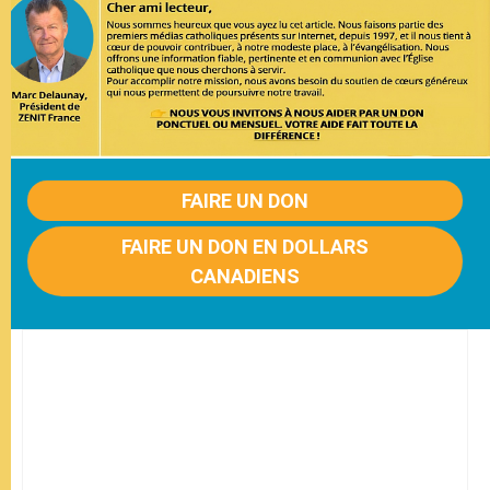
FAIRE UN DON
FAIRE UN DON EN DOLLARS
CANADIENS