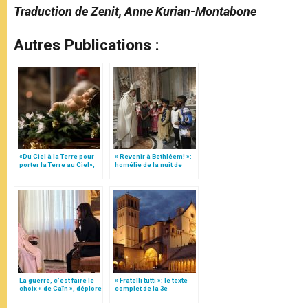
Traduction de Zenit, Anne Kurian-Montabone
Autres Publications :
«Du Ciel à la Terre pour
« Revenir à Bethléem! »:
porter la Terre au Ciel»,
homélie de la nuit de
par Mgr Francesco Follo
Noël (texte complet)
La guerre, c’est faire le
« Fratelli tutti »: le texte
choix « de Caïn », déplore
complet de la 3e
le pape François
encyclique du pape
François