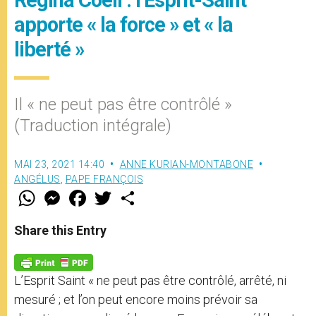
apporte « la force » et « la
liberté »
Il « ne peut pas être contrôlé »
(Traduction intégrale)
MAI 23, 2021 14:40
ANNE KURIAN-MONTABONE
ANGÉLUS
,
PAPE FRANÇOIS
W
M
F
T
S
h
e
a
w
h
a
s
c
i
a
t
s
e
t
r
Share this Entry
s
e
b
t
e
A
n
o
e
p
g
o
r
p
e
k
L’Esprit Saint « ne peut pas être contrôlé, arrêté, ni
r
mesuré ; et l’on peut encore moins prévoir sa