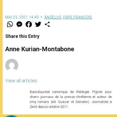
MAI 23, 2021 14:40
ANGÉLUS
,
PAPE FRANÇOIS
W
M
F
T
S
h
e
a
w
h
a
s
c
i
a
t
s
e
t
r
Share this Entry
s
e
b
t
e
A
n
o
e
p
g
o
r
Anne Kurian-Montabone
p
e
k
r
View all articles
Baccalauréat canonique de théologie. Pigiste pour
divers journaux de la presse chrétienne et auteur de
cinq romans (éd. Quasar et Salvator). Journaliste à
Zenit depuis octobre 2011.