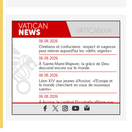
06.08.2026
Chrétiens et confucéens: respect et sagesse
pour relever aujourd'hui les «défis urgents»
06.08.2026
À Sainte-Marie-Majeure, la grâce de Dieu
descend encore sur le monde
06.08.2026
Léon XIV aux jeunes d'Assise: «l'Europe et
le monde cherchent en vous de nouveaux
saints»
06.08.2026
À Assise, le cardinal Pizzaballa affirme que
«les chrétiens veulent la paix»
06.08.2026
Au Mexique, le cardinal Parolin invite à être
aux côtés des marginalisées
06.08.2026