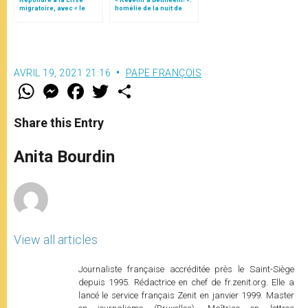
migratoire, avec « le
homélie de la nuit de
style de l’humanité »!
Noël (texte complet)
(texte complet)
AVRIL 19, 2021 21:16
PAPE FRANÇOIS
W
M
F
T
S
h
e
a
w
h
a
s
c
i
a
t
s
e
t
r
Share this Entry
s
e
b
t
e
A
n
o
e
p
g
o
r
Anita Bourdin
p
e
k
r
View all articles
Journaliste française accréditée près le Saint-Siège
depuis 1995. Rédactrice en chef de fr.zenit.org. Elle a
lancé le service français Zenit en janvier 1999. Master