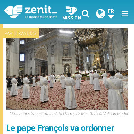
FR
MISSION
PAPE FRANÇOIS
Ordinations Sacerdotales À St Pierre, 12 Mai 2019 © Vatican Media
Le pape François va ordonner