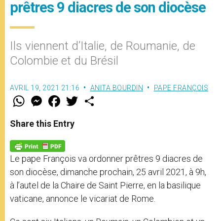
prêtres 9 diacres de son diocèse
Ils viennent d’Italie, de Roumanie, de
Colombie et du Brésil
AVRIL 19, 2021 21:16
ANITA BOURDIN
PAPE FRANÇOIS
W
M
F
T
S
h
e
a
w
h
a
s
c
i
a
t
s
e
t
r
Share this Entry
s
e
b
t
e
A
n
o
e
p
g
o
r
p
e
k
Le pape François va ordonner prêtres 9 diacres de
r
son diocèse, dimanche prochain, 25 avril 2021, à 9h,
à l’autel de la Chaire de Saint Pierre, en la basilique
vaticane, annonce le vicariat de Rome.