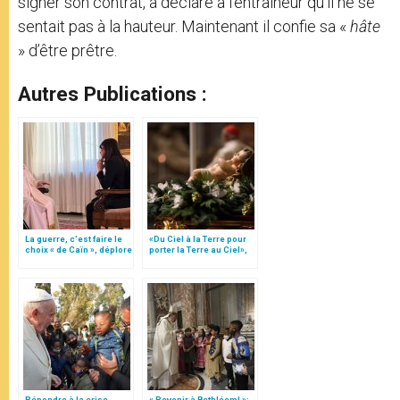
signer son contrat, a déclaré à l’entraîneur qu’il ne se
sentait pas à la hauteur. Maintenant il confie sa «
hâte
» d’être prêtre.
Autres Publications :
La guerre, c’est faire le
«Du Ciel à la Terre pour
choix « de Caïn », déplore
porter la Terre au Ciel»,
le pape François
par Mgr Francesco Follo
Répondre à la crise
« Revenir à Bethléem! »: