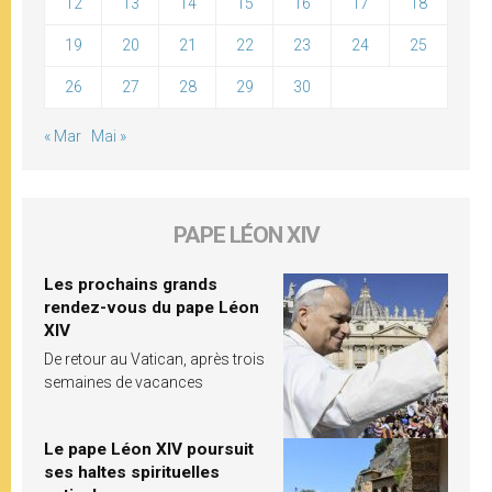
12
13
14
15
16
17
18
19
20
21
22
23
24
25
26
27
28
29
30
« Mar
Mai »
PAPE LÉON XIV
Les prochains grands
rendez-vous du pape Léon
XIV
De retour au Vatican, après trois
semaines de vacances
Le pape Léon XIV poursuit
ses haltes spirituelles