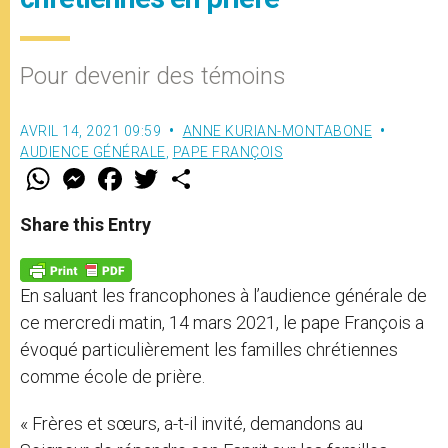
Pour devenir des témoins
AVRIL 14, 2021 09:59
ANNE KURIAN-MONTABONE
AUDIENCE GÉNÉRALE
,
PAPE FRANÇOIS
W
M
F
T
S
h
e
a
w
h
a
s
c
i
a
t
s
e
t
r
Share this Entry
s
e
b
t
e
A
n
o
e
p
g
o
r
p
e
k
En saluant les francophones à l’audience générale de
r
ce mercredi matin, 14 mars 2021, le pape François a
évoqué particulièrement les familles chrétiennes
comme école de prière.
« Frères et sœurs, a-t-il invité, demandons au