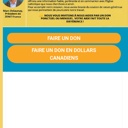
FAIRE UN DON
FAIRE UN DON EN DOLLARS
CANADIENS