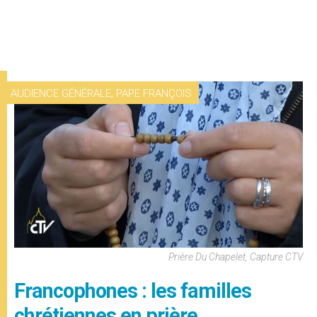
,
AUDIENCE GÉNÉRALE
PAPE FRANÇOIS
Prière Du Chapelet, Capture CTV
Francophones : les familles
chrétiennes en prière