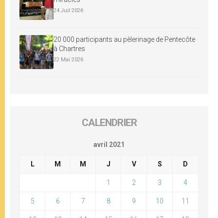
24 Juil 2026
20 000 participants au pèlerinage de Pentecôte
à Chartres
22 Mai 2026
CALENDRIER
avril 2021
L
M
M
J
V
S
D
1
2
3
4
5
6
7
8
9
10
11