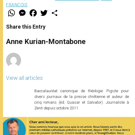
FRANÇOIS
W
M
F
T
S
h
e
a
w
h
a
s
c
i
a
t
s
e
t
r
Share this Entry
s
e
b
t
e
A
n
o
e
p
g
o
r
Anne Kurian-Montabone
p
e
k
r
View all articles
Baccalauréat canonique de théologie. Pigiste pour
divers journaux de la presse chrétienne et auteur de
cinq romans (éd. Quasar et Salvator). Journaliste à
Zenit depuis octobre 2011.