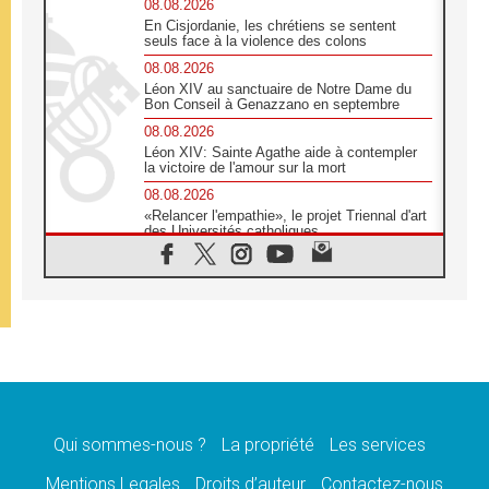
08.08.2026
En Cisjordanie, les chrétiens se sentent
seuls face à la violence des colons
08.08.2026
Léon XIV au sanctuaire de Notre Dame du
Bon Conseil à Genazzano en septembre
08.08.2026
Léon XIV: Sainte Agathe aide à contempler
la victoire de l'amour sur la mort
08.08.2026
«Relancer l'empathie», le projet Triennal d'art
des Universités catholiques
08.08.2026
Signis 2026, donner la parole aux religieuses
catholiques
08.08.2026
Au Bangladesh, l'Église accompagne les
Dalits sur le chemin de la dignité
07.08.2026
Philippines: le vicariat apostolique de
Calapan devient un diocèse
Qui sommes-nous ?
La propriété
Les services
07.08.2026
Congo-Brazzaville: le 15 août, entre solennité
Mentions Legales
Droits d’auteur
Contactez-nous
de l'Assomption et mémoire nationale