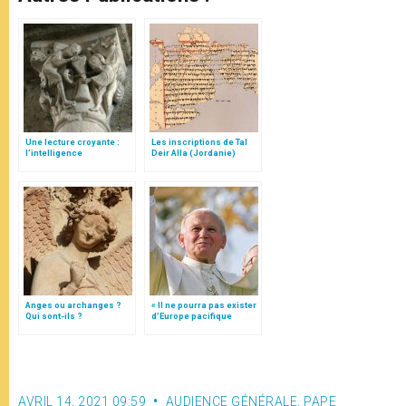
Une lecture croyante :
Les inscriptions de Tal
l’intelligence
Deir Alla (Jordanie)
typologique des deux
Testaments
Anges ou archanges ?
« Il ne pourra pas exister
Qui sont-ils ?
d’Europe pacifique
sans… »: l’Ukraine, dans
la vision de Jean-Paul II
AVRIL 14, 2021 09:59
AUDIENCE GÉNÉRALE
,
PAPE