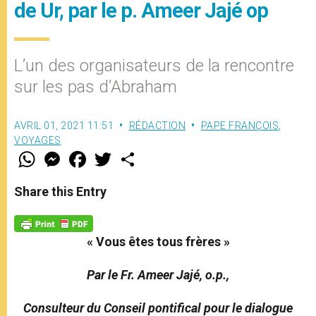
de Ur, par le p. Ameer Jajé op
L’un des organisateurs de la rencontre
sur les pas d’Abraham
AVRIL 01, 2021 11:51
RÉDACTION
PAPE FRANÇOIS
,
VOYAGES
W
M
F
T
S
h
e
a
w
h
a
s
c
i
a
t
s
e
t
r
Share this Entry
s
e
b
t
e
A
n
o
e
p
g
o
r
p
e
k
« Vous êtes tous frères »
r
Par le Fr. Ameer Jajé, o.p.,
Consulteur du Conseil pontifical pour le dialogue