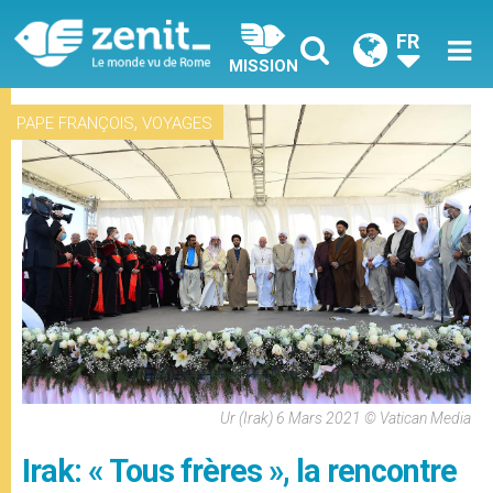
FR
MISSION
,
PAPE FRANÇOIS
VOYAGES
Ur (Irak) 6 Mars 2021 © Vatican Media
Irak: « Tous frères », la rencontre