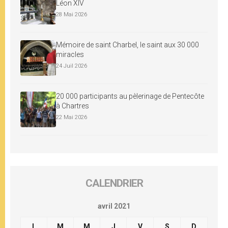
Léon XIV
28 Mai 2026
Mémoire de saint Charbel, le saint aux 30 000
miracles
24 Juil 2026
20 000 participants au pèlerinage de Pentecôte
à Chartres
22 Mai 2026
CALENDRIER
avril 2021
L
M
M
J
V
S
D