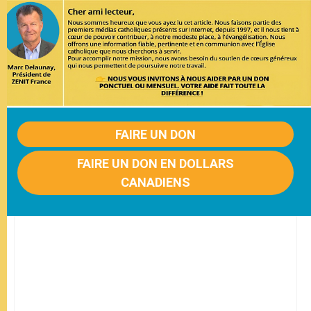
FAIRE UN DON
FAIRE UN DON EN DOLLARS
CANADIENS