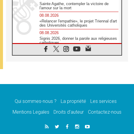
Sainte Agathe, contempler la victoire de
l'amour sur la mort
08.08.2026
«Relancer l'empathie», le projet Triennal d'art
des Universités catholiques
08.08.2026
Signis 2026, donner la parole aux religieuses
catholiques
08.08.2026
Au Bangladesh, l'Église accompagne les
Dalits sur le chemin de la dignité
07.08.2026
Philippines: le vicariat apostolique de
Calapan devient un diocèse
07.08.2026
Congo-Brazzaville: le 15 août, entre solennité
de l'Assomption et mémoire nationale
Qui sommes-nous ?
La propriété
Les services
07.08.2026
«La paix commence par l'empathie» estime
Mentions Legales
Droits d’auteur
Contactez-nous
le cardinal Parolin
07.08.2026
En Colombie, «la paix ne s'achète pas avec
une signature»