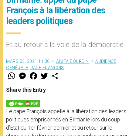
François à la libération des
leaders politiques
Et au retour à la voie de la démocratie
MARS 03, 2021 11:08
ANITA BOURDIN
AUDIENCE
GÉNÉRALE
,
PAPE FRANÇOIS
W
M
F
T
S
h
e
a
w
h
a
s
c
i
a
t
s
e
t
r
Share this Entry
s
e
b
t
e
A
n
o
e
p
g
o
r
p
e
k
Le pape François appelle à la libération des leaders
r
politiques emprisonnés en Birmanie lors du coup
d’Etat du 1er février dernier et au retour sur le
chemin de la démocratie, en particulier pour assurer