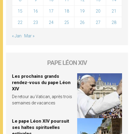
15
16
17
18
19
20
21
22
23
24
25
26
27
28
« Jan
Mar »
PAPE LÉON XIV
Les prochains grands
rendez-vous du pape Léon
XIV
De retour au Vatican, après trois
semaines de vacances
Le pape Léon XIV poursuit
ses haltes spirituelles
estivales