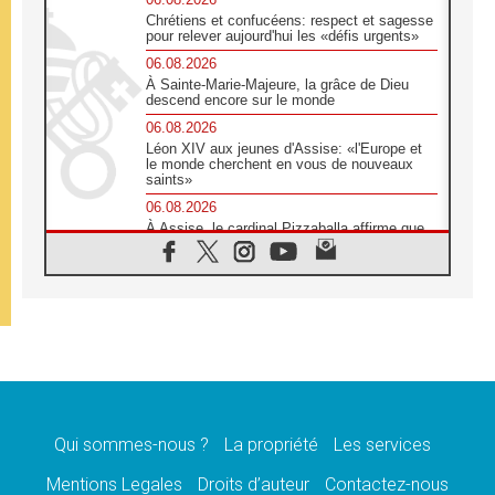
Chrétiens et confucéens: respect et sagesse
pour relever aujourd'hui les «défis urgents»
06.08.2026
À Sainte-Marie-Majeure, la grâce de Dieu
descend encore sur le monde
06.08.2026
Léon XIV aux jeunes d'Assise: «l'Europe et
le monde cherchent en vous de nouveaux
saints»
06.08.2026
À Assise, le cardinal Pizzaballa affirme que
«les chrétiens veulent la paix»
06.08.2026
Au Mexique, le cardinal Parolin invite à être
aux côtés des marginalisées
06.08.2026
À Assise, le Pape invite les jeunes à
«construire la civilisation de l'amour»
05.08.2026
La visite du Pape en Argentine portera «un
message de paix et de dignité humaine»
Qui sommes-nous ?
La propriété
Les services
05.08.2026
Mentions Legales
Droits d’auteur
Contactez-nous
«La visite du Pape en Uruguay renforcera