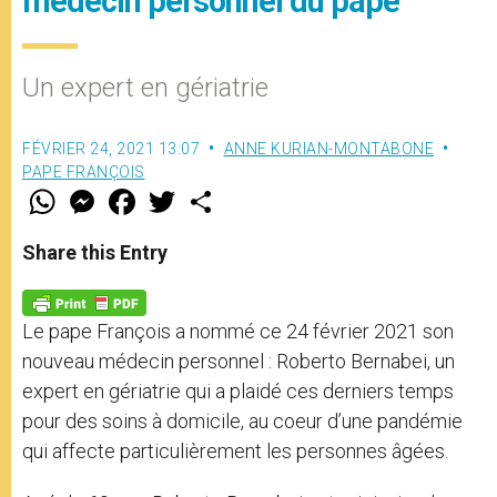
médecin personnel du pape
Un expert en gériatrie
FÉVRIER 24, 2021 13:07
ANNE KURIAN-MONTABONE
PAPE FRANÇOIS
W
M
F
T
S
h
e
a
w
h
a
s
c
i
a
t
s
e
t
r
Share this Entry
s
e
b
t
e
A
n
o
e
p
g
o
r
p
e
k
Le pape François a nommé ce 24 février 2021 son
r
nouveau médecin personnel : Roberto Bernabei, un
expert en gériatrie qui a plaidé ces derniers temps
pour des soins à domicile, au coeur d’une pandémie
qui affecte particulièrement les personnes âgées.