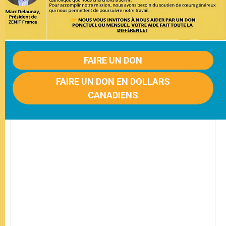
FAIRE UN DON
FAIRE UN DON EN DOLLARS
CANADIENS