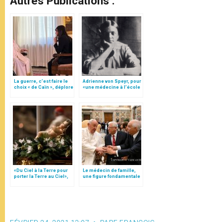
Autres Publications :
La guerre, c’est faire le
Adrienne von Speyr, pour
choix « de Caïn », déplore
«une médecine à l’école
le pape François
des béatitudes»
«Du Ciel à la Terre pour
Le médecin de famille,
porter la Terre au Ciel»,
une figure fondamentale
par Mgr Francesco Follo