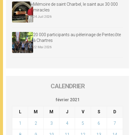
Mémoire de saint Charbel, le saint aux 30 000
miracles
24 Juil 2026
20 000 participants au pèlerinage de Pentecôte
à Chartres
22 Mai 2026
CALENDRIER
février 2021
L
M
M
J
V
S
D
1
2
3
4
5
6
7
8
9
10
11
12
13
14