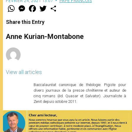
FÉVRIER 24, 2021 13:07
PAPE FRANÇOIS
W
M
F
T
S
h
e
a
w
h
a
s
c
i
a
t
s
e
t
r
Share this Entry
s
e
b
t
e
A
n
o
e
p
g
o
r
Anne Kurian-Montabone
p
e
k
r
View all articles
Baccalauréat canonique de théologie. Pigiste pour
divers journaux de la presse chrétienne et auteur de
cinq romans (éd. Quasar et Salvator). Journaliste à
Zenit depuis octobre 2011.