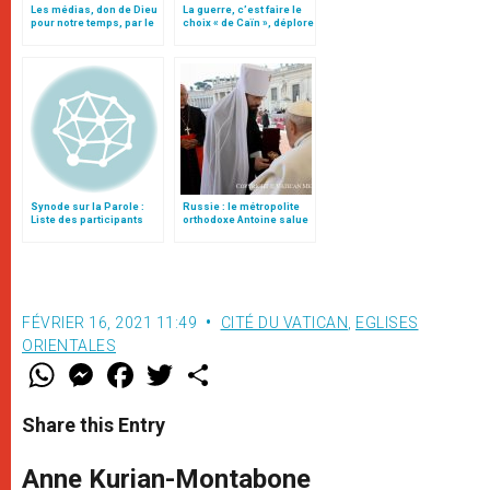
Les médias, don de Dieu
La guerre, c’est faire le
pour notre temps, par le
choix « de Caïn », déplore
patriarche Twal
le pape François
Synode sur la Parole :
Russie : le métropolite
Liste des participants
orthodoxe Antoine salue
le pape François
FÉVRIER 16, 2021 11:49
CITÉ DU VATICAN
,
EGLISES
ORIENTALES
W
M
F
T
S
h
e
a
w
h
a
s
c
i
a
t
s
e
t
r
Share this Entry
s
e
b
t
e
A
n
o
e
p
g
o
r
Anne Kurian-Montabone
p
e
k