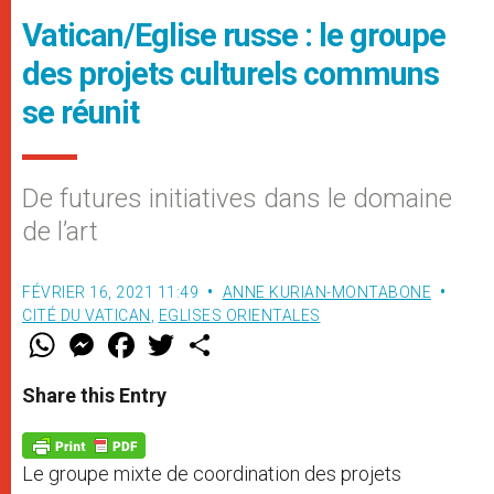
Vatican/Eglise russe : le groupe
des projets culturels communs
se réunit
De futures initiatives dans le domaine
de l’art
FÉVRIER 16, 2021 11:49
ANNE KURIAN-MONTABONE
CITÉ DU VATICAN
,
EGLISES ORIENTALES
W
M
F
T
S
h
e
a
w
h
a
s
c
i
a
t
s
e
t
r
Share this Entry
s
e
b
t
e
A
n
o
e
p
g
o
r
p
e
k
Le groupe mixte de coordination des projets
r