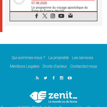
07.08.2026
Le programme du voyage apostolique du
Pape en France dévoilé
07.08.2026
1ère Conférence continentale sur l'éducation
catholique en Afrique
07.08.2026
Un logo symbolique pour la venue du Pape
en France
07.08.2026
Cardinal Rossi: «La venue du Pape Léon en
Argentine est un hommage à François»
Qui sommes-nous ?
La propriété
Les services
07.08.2026
Hiroshima et Nagasaki, 81 ans après,
Mentions Legales
Droits d’auteur
Contactez-nous
lancement des «dix jours de prière pour la
paix»
06.08.2026
Préparatifs des JMJ 2027 à Séoul: «c'est
passionnant et l'impatience est immense!»
06.08.2026
Chrétiens et confucéens: respect et sagesse
pour relever les «défis urgents»