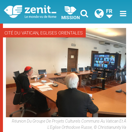
FR
MISSION
,
CITÉ DU VATICAN
EGLISES ORIENTALES
Réunion Du Groupe De Projets Culturels Communs Au Vatican Et À
L'Eglise Orthodoxe Russe, © Christianunity.va