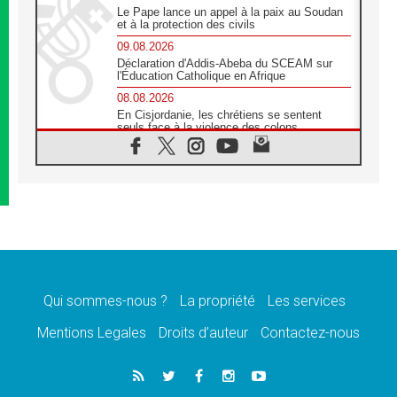
Le Pape lance un appel à la paix au Soudan
et à la protection des civils
09.08.2026
Déclaration d'Addis-Abeba du SCEAM sur
l'Éducation Catholique en Afrique
08.08.2026
En Cisjordanie, les chrétiens se sentent
seuls face à la violence des colons
08.08.2026
Léon XIV au sanctuaire de Notre Dame du
Bon Conseil à Genazzano en septembre
08.08.2026
Léon XIV: Sainte Agathe aide à contempler
la victoire de l'amour sur la mort
08.08.2026
«Relancer l'empathie», le projet Triennal d'art
des Universités catholiques
Qui sommes-nous ?
La propriété
Les services
08.08.2026
Signis 2026, donner la parole aux religieuses
Mentions Legales
Droits d’auteur
Contactez-nous
catholiques
08.08.2026
Au Bangladesh, l'Église accompagne les
Dalits sur le chemin de la dignité