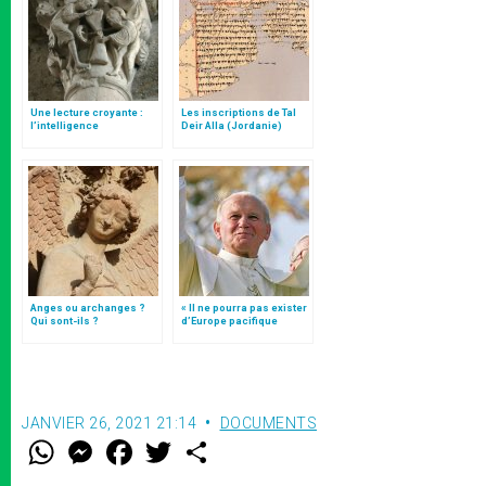
Une lecture croyante :
Les inscriptions de Tal
l’intelligence
Deir Alla (Jordanie)
typologique des deux
Testaments
Anges ou archanges ?
« Il ne pourra pas exister
Qui sont-ils ?
d’Europe pacifique
sans… »: l’Ukraine, dans
la vision de Jean-Paul II
JANVIER 26, 2021 21:14
DOCUMENTS
W
M
F
T
S
h
e
a
w
h
a
s
c
i
a