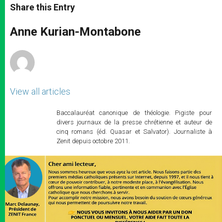
t
s
e
t
r
Share this Entry
s
e
b
t
e
A
n
o
e
p
g
o
r
Anne Kurian-Montabone
p
e
k
r
View all articles
Baccalauréat canonique de théologie. Pigiste pour
divers journaux de la presse chrétienne et auteur de
cinq romans (éd. Quasar et Salvator). Journaliste à
Zenit depuis octobre 2011.