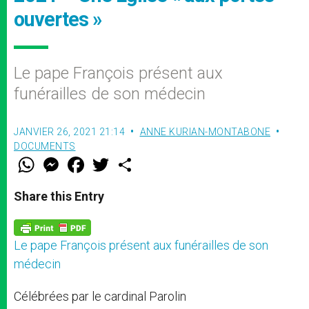
ouvertes »
Le pape François présent aux
funérailles de son médecin
JANVIER 26, 2021 21:14
ANNE KURIAN-MONTABONE
DOCUMENTS
W
M
F
T
S
h
e
a
w
h
a
s
c
i
a
t
s
e
t
r
Share this Entry
s
e
b
t
e
A
n
o
e
p
g
o
r
p
e
k
Le pape François présent aux funérailles de son
r
médecin
Célébrées par le cardinal Parolin