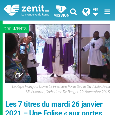
FR
MISSION
DOCUMENTS
Le Pape François Ouvre La Première Porte Sainte Du Jubilé De La
Miséricorde, Cathédrale De Bangui, 29 Novembre 2015
Les 7 titres du mardi 26 janvier
2021 – Une Eglise « aux portes