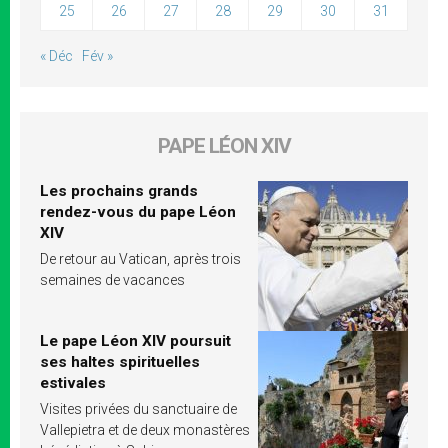
25
26
27
28
29
30
31
« Déc
Fév »
PAPE LÉON XIV
Les prochains grands
rendez-vous du pape Léon
XIV
De retour au Vatican, après trois
semaines de vacances
Le pape Léon XIV poursuit
ses haltes spirituelles
estivales
Visites privées du sanctuaire de
Vallepietra et de deux monastères