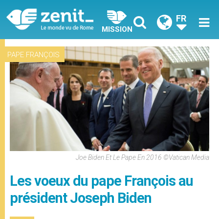
FR
MISSION
PAPE FRANÇOIS
Joe Biden Et Le Pape En 2016 ©Vatican Media
Les voeux du pape François au
président Joseph Biden