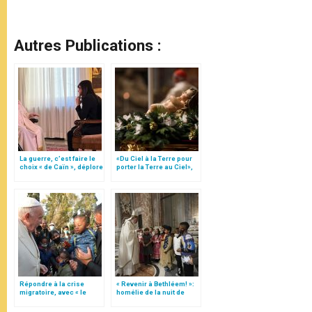
Autres Publications :
La guerre, c’est faire le
«Du Ciel à la Terre pour
choix « de Caïn », déplore
porter la Terre au Ciel»,
le pape François
par Mgr Francesco Follo
Répondre à la crise
« Revenir à Bethléem! »:
migratoire, avec « le
homélie de la nuit de
style de l’humanité »!
Noël (texte complet)
(texte complet)