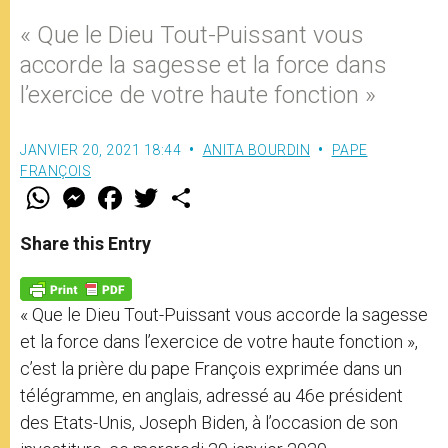
« Que le Dieu Tout-Puissant vous
accorde la sagesse et la force dans
l’exercice de votre haute fonction »
JANVIER 20, 2021 18:44
ANITA BOURDIN
PAPE
FRANÇOIS
W
M
F
T
S
h
e
a
w
h
a
s
c
i
a
t
s
e
t
r
Share this Entry
s
e
b
t
e
A
n
o
e
p
g
o
r
p
e
k
« Que le Dieu Tout-Puissant vous accorde la sagesse
r
et la force dans l’exercice de votre haute fonction »,
c’est la prière du pape François exprimée dans un
télégramme, en anglais, adressé au 46e président
des Etats-Unis, Joseph Biden, à l’occasion de son