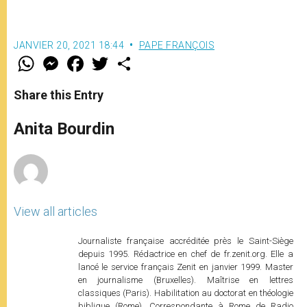
JANVIER 20, 2021 18:44
PAPE FRANÇOIS
W
M
F
T
S
h
e
a
w
h
a
s
c
i
a
t
s
e
t
r
Share this Entry
s
e
b
t
e
A
n
o
e
p
g
o
r
Anita Bourdin
p
e
k
r
View all articles
Journaliste française accréditée près le Saint-Siège
depuis 1995. Rédactrice en chef de fr.zenit.org. Elle a
lancé le service français Zenit en janvier 1999. Master
en journalisme (Bruxelles). Maîtrise en lettres
classiques (Paris). Habilitation au doctorat en théologie
biblique (Rome). Correspondante à Rome de Radio