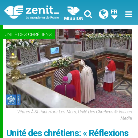
FR
MISSION
UNITÉ DES CHRÉTIENS
Vêpres À St-Paul-Hors-Les-Murs, Unité Des Chrétiens © Vatican
Media
Unité des chrétiens: « Réflexions