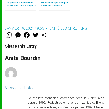
La guerre, c’est faire le
Exhortation apostolique
choix « de Caïn », déplore
« Verbum Domini »
le pape François
JANVIER 19, 2021 19:55
UNITÉ DES CHRÉTIENS
W
M
F
T
S
h
e
a
w
h
a
s
c
i
a
t
s
e
t
r
Share this Entry
s
e
b
t
e
A
n
o
e
p
g
o
r
Anita Bourdin
p
e
k
r
View all articles
Journaliste française accréditée près le Saint-Siège
depuis 1995. Rédactrice en chef de fr.zenit.org. Elle a
lancé le service français Zenit en janvier 1999. Master