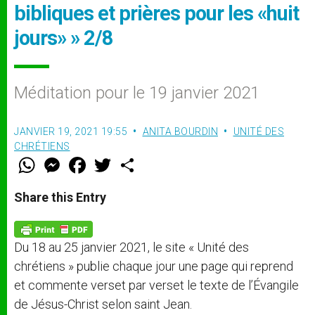
bibliques et prières pour les «huit
jours» » 2/8
Méditation pour le 19 janvier 2021
JANVIER 19, 2021 19:55
ANITA BOURDIN
UNITÉ DES
CHRÉTIENS
W
M
F
T
S
h
e
a
w
h
a
s
c
i
a
t
s
e
t
r
Share this Entry
s
e
b
t
e
A
n
o
e
p
g
o
r
p
e
k
Du 18 au 25 janvier 2021, le site « Unité des
r
chrétiens » publie chaque jour une page qui reprend
et commente verset par verset le texte de l’Évangile
de Jésus-Christ selon saint Jean.