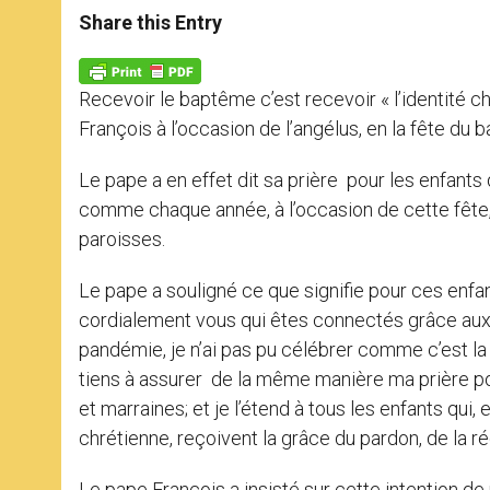
t
s
e
t
r
Share this Entry
s
e
b
t
e
A
n
o
e
p
g
o
r
p
e
k
Recevoir le baptême c’est recevoir « l’identité ch
r
François à l’occasion de l’angélus, en la fête du
Le pape a en effet dit sa prière pour les enfants 
comme chaque année, à l’occasion de cette fête, 
paroisses.
Le pape a souligné ce que signifie pour ces enfan
cordialement vous qui êtes connectés grâce aux 
pandémie, je n’ai pas pu célébrer comme c’est la 
tiens à assurer de la même manière ma prière pour
et marraines; et je l’étend à tous les enfants qui,
chrétienne, reçoivent la grâce du pardon, de la 
Le pape François a insisté sur cette intention de 