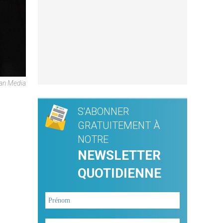
can Media
S'ABONNER
GRATUITEMENT À
NOTRE
NEWSLETTER
QUOTIDIENNE