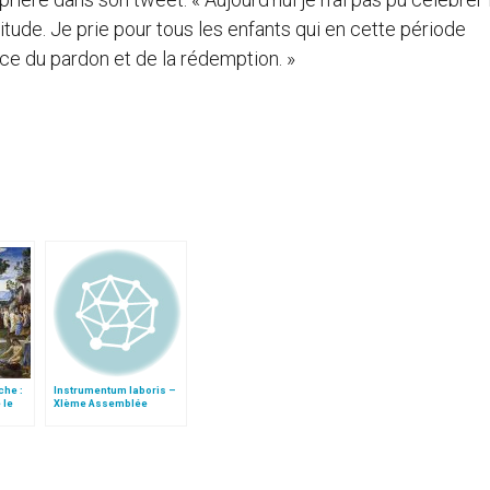
ude. Je prie pour tous les enfants qui en cette période
âce du pardon et de la rédemption. »
che :
Instrumentum laboris –
 le
XIème Assemblée
 »
Générale Ordinaire du
Synode des Évêques