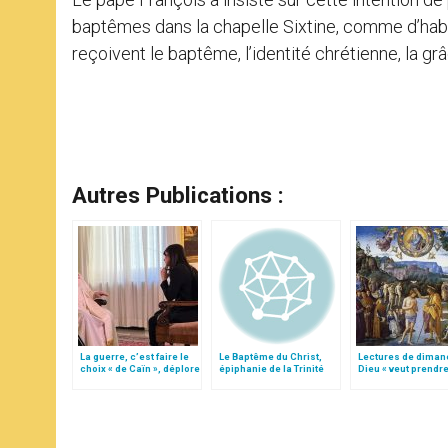
baptêmes dans la chapelle Sixtine, comme d’habit
reçoivent le baptême, l’identité chrétienne, la gr
Autres Publications :
La guerre, c’est faire le
Le Baptême du Christ,
Lectures de diman
choix « de Caïn », déplore
épiphanie de la Trinité
Dieu « veut prendre
le pape François
parti des pécheurs