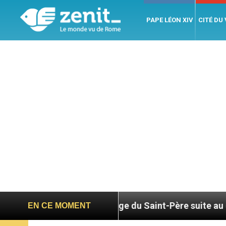
PAPE LÉON XIV
CITÉ DU
Hommage du Saint-Père suite au décès du cardinal 
EN CE MOMENT