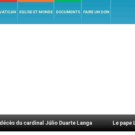
 VATICAN
EGLISE ET MONDE
DOCUMENTS
FAIRE UN DON
Júlio Duarte Langa
Le pape Léon XIV évoque un