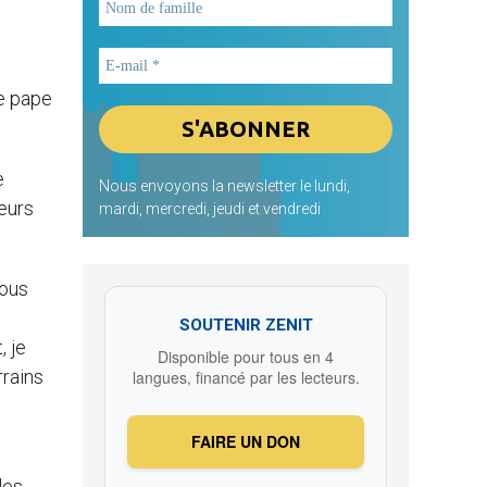
le pape
e
Nous envoyons la newsletter le lundi,
leurs
mardi, mercredi, jeudi et vendredi
tous
SOUTENIR ZENIT
, je
Disponible pour tous en 4
rrains
langues, financé par les lecteurs.
FAIRE UN DON
les