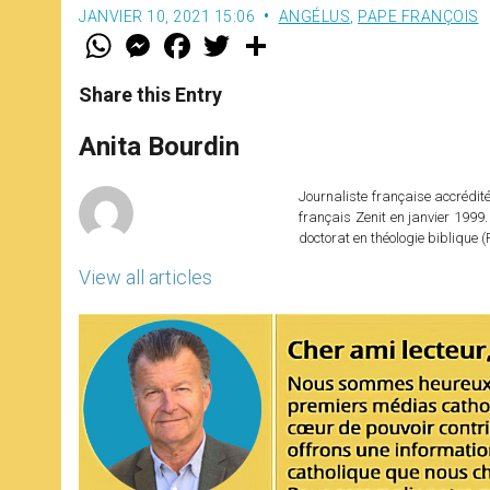
JANVIER 10, 2021 15:06
ANGÉLUS
,
PAPE FRANÇOIS
W
M
F
T
S
h
e
a
w
h
a
s
c
i
a
t
s
e
t
r
Share this Entry
s
e
b
t
e
A
n
o
e
p
g
o
r
Anita Bourdin
p
e
k
r
Journaliste française accréditée
français Zenit en janvier 1999.
doctorat en théologie bibliqu
View all articles