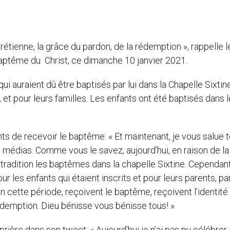
rétienne, la grâce du pardon, de la rédemption », rappelle 
 baptême du Christ, ce dimanche 10 janvier 2021.
qui auraient dû être baptisés par lui dans la Chapelle Sixtin
et pour leurs familles. Les enfants ont été baptisés dans 
ts de recevoir le baptême: « Et maintenant, je vous salue 
médias. Comme vous le savez, aujourd’hui, en raison de la
tradition les baptêmes dans la chapelle Sixtine. Cependant
 les enfants qui étaient inscrits et pour leurs parents, pa
 en cette période, reçoivent le baptême, reçoivent l’identité
rédemption. Dieu bénisse vous bénisse tous! »
prière dans son tweet: « Aujourd’hui je n’ai pas pu célébrer 