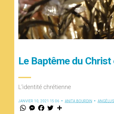
Le Baptême du Christ 
L’identité chrétienne
JANVIER 10, 2021 15:06
ANITA BOURDIN
ANGÉLU
W
M
F
T
S
h
e
a
w
h
a
s
c
i
a