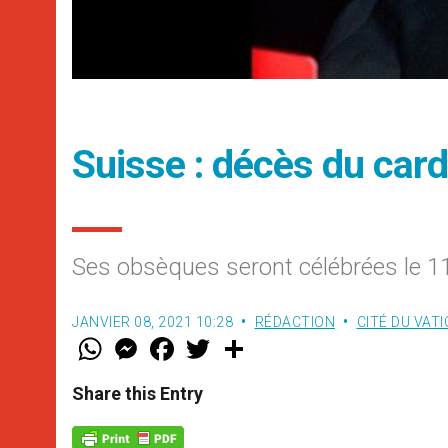
Suisse : décès du car
Ses obsèques seront célébrées le 11
JANVIER 08, 2021 10:28
RÉDACTION
CITÉ DU VAT
W
M
F
T
S
h
e
a
w
h
a
s
c
i
a
t
s
e
t
r
Share this Entry
s
e
b
t
e
A
n
o
e
p
g
o
r