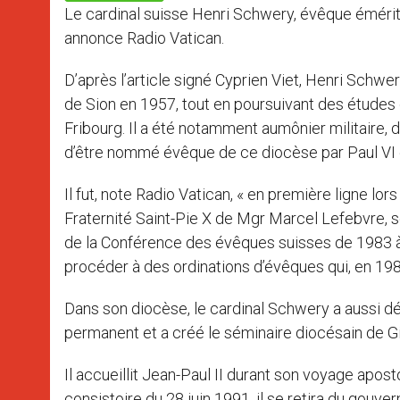
p
e
k
Le cardinal suisse Henri Schwery, évêque émérite 
r
annonce Radio Vatican.
D’après l’article signé Cyprien Viet, Henri Schwer
de Sion en 1957, tout en poursuivant des études
Fribourg. Il a été notamment aumônier militaire, d
d’être nommé évêque de ce diocèse par Paul VI 
Il fut, note Radio Vatican, « en première ligne lor
Fraternité Saint-Pie X de Mgr Marcel Lefebvre, se 
de la Conférence des évêques suisses de 1983 à 
procéder à des ordinations d’évêques qui, en 19
Dans son diocèse, le cardinal Schwery a aussi déve
permanent et a créé le séminaire diocésain de Gi
Il accueillit Jean-Paul II durant son voyage apos
consistoire du 28 juin 1991, il se retira du gouv