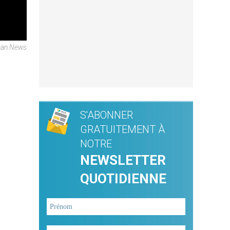
ican News
S'ABONNER
GRATUITEMENT À
NOTRE
NEWSLETTER
QUOTIDIENNE