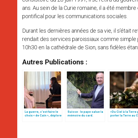
ans. Au sein de la Curie romaine, il a été membre
pontifical pour les communications sociales.
Durant les dernières années de sa vie, il s’était re
rendait des services paroissiaux comme simple pr
10h30 en la cathédrale de Sion, sans fidèles étant
Autres Publications :
La guerre, c’est faire le
Suisse : le pape salue la
«Du Ciel à la Terre
choix « de Caïn », déplore
mémoire du card.
porter la Terre au C
le pape François
Schwery, qui fut
par Mgr Francesco 
« intensément dévoué »