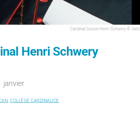
Cardinal Suisse Henri Schwery © Vat
dinal Henri Schwery
 janvier
ICAN
,
COLLÈGE CARDINALICE