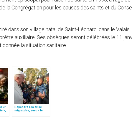
 de la Congrégation pour les causes des saints et du Conse
tiré dans son village natal de Saint-Léonard, dans le Valais, 
être auxiliaire. Ses obsèques seront célébrées le 11 janv
 donnée la situation sanitaire.
 pour
Répondre à la crise
iel»,
migratoire, avec « le
Follo
style de l’humanité »!
(texte complet)