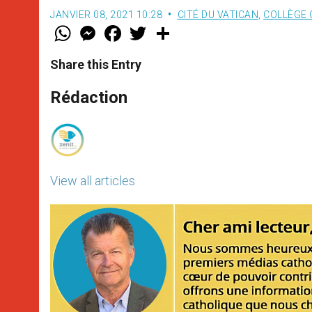
JANVIER 08, 2021 10:28
CITÉ DU VATICAN
,
COLLÈGE 
W
M
F
T
S
h
e
a
w
h
a
s
c
i
a
t
s
e
t
r
Share this Entry
s
e
b
t
e
A
n
o
e
p
g
o
r
Rédaction
p
e
k
r
View all articles