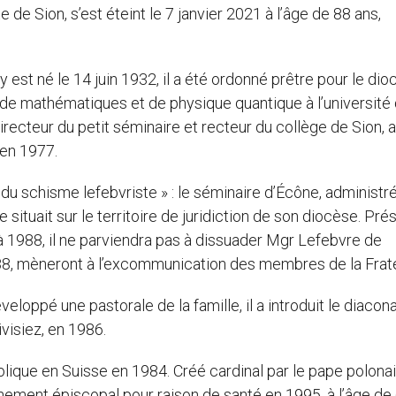
de Sion, s’est éteint le 7 janvier 2021 à l’âge de 88 ans,
y est né le 14 juin 1932, il a été ordonné prêtre pour le di
 de mathématiques et de physique quantique à l’université
irecteur du petit séminaire et recteur du collège de Sion, 
en 1977.
s du schisme lefebvriste » : le séminaire d’Écône, administré
situait sur le territoire de juridiction de son diocèse. Pré
1988, il ne parviendra pas à dissuader Mgr Lefebvre de
88, mèneront à l’excommunication des membres de la Frate
loppé une pastorale de la famille, il a introduit le diacon
visiez, en 1986.
tolique en Suisse en 1984. Créé cardinal par le pape polona
ernement épiscopal pour raison de santé en 1995, à l’âge de