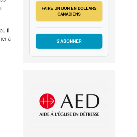
il
FAIRE UN DON EN DOLLARS
CANADIENS
où il
ier à
S’ABONNER