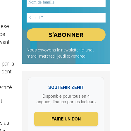
ocèse
 de
avant
Nous envoyons la newsletter le lundi,
mardi, mercredi, jeudi et vendredi
 par la
sident
rnité.
SOUTENIR ZENIT
Disponible pour tous en 4
at
langues, financé par les lecteurs.
FAIRE UN DON
is au
 63