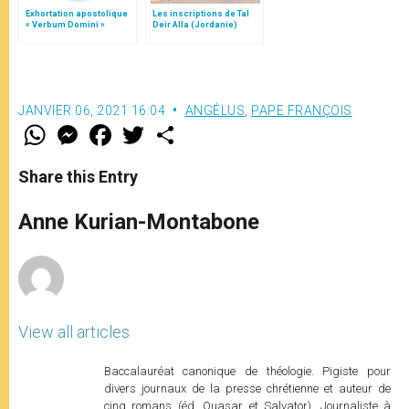
Exhortation apostolique
Les inscriptions de Tal
« Verbum Domini »
Deir Alla (Jordanie)
JANVIER 06, 2021 16:04
ANGÉLUS
,
PAPE FRANÇOIS
W
M
F
T
S
h
e
a
w
h
a
s
c
i
a
t
s
e
t
r
Share this Entry
s
e
b
t
e
A
n
o
e
p
g
o
r
Anne Kurian-Montabone
p
e
k
r
View all articles
Baccalauréat canonique de théologie. Pigiste pour
divers journaux de la presse chrétienne et auteur de
cinq romans (éd. Quasar et Salvator). Journaliste à