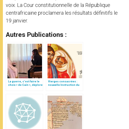
voix. La Cour constitutionnelle de la République
centrafricaine proclamera les résultats définitifs le
19 janvier.
Autres Publications :
La guerre, c’est faire le
Vierges consacrées :
choix « de Caïn », déplore
nouvelle Instruction du
le pape François
Vatican