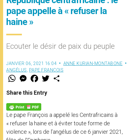
pape appelle à « refuser la
haine »
Ecouter le désir de paix du peuple
JANVIER 06, 2021 16:04
ANNE KURIAN-MONTABONE
ANGÉLUS
,
PAPE FRANÇOIS
W
M
F
T
S
h
e
a
w
h
a
s
c
i
a
t
s
e
t
r
Share this Entry
s
e
b
t
e
A
n
o
e
p
g
o
r
p
e
k
Le pape François a appelé les Centrafricains à
r
« refuser la haine et à éviter toute forme de
violence », lors de l’angélus de ce 6 janvier 2021,