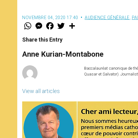
NOVEMBRE 04, 2020 17:40
AUDIENCE GÉNÉRALE
,
PA
W
M
F
T
S
h
e
a
w
h
a
s
c
i
a
t
s
e
t
r
Share this Entry
s
e
b
t
e
A
n
o
e
p
g
o
r
Anne Kurian-Montabone
p
e
k
r
Baccalauréat canonique de théo
Quasar et Salvator). Journalist
View all articles