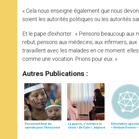
« Cela nous enseigne également que nous devons ê
soient les autorités politiques ou les autorités sa
Et le pape d’exhorter : « Pensons beaucoup aux 
rebut, pensons aux médecins, aux infirmiers, au
travaillent avec les malades en ce moment: elles r
comme une vocation. Prions pour eux. »
Autres Publications :
Document final du
La guerre, c’est faire le
Exhortation aposto
synode pour l'Amazonie
choix « de Caïn », déplore
« Verbum Domini »
en français: traduction
le pape François
non officielle