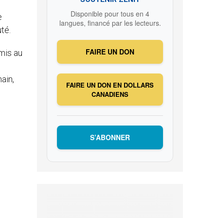
Disponible pour tous en 4
e
langues, financé par les lecteurs.
té.
FAIRE UN DON
mis au
ain,
FAIRE UN DON EN DOLLARS
CANADIENS
S’ABONNER