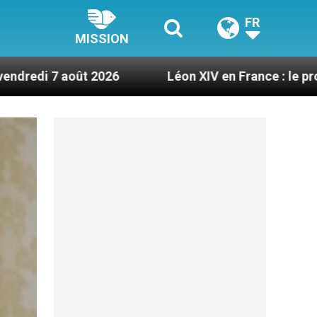
FR
MISSION
026
Léon XIV en France : le programme détaillé