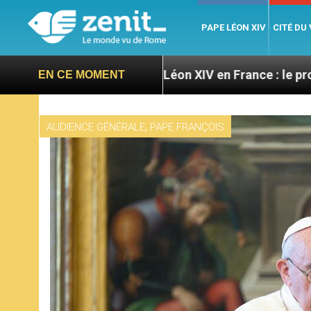
PAPE LÉON XIV
CITÉ DU
res
Léon XIV en France : le programme détaillé 
EN CE MOMENT
,
AUDIENCE GÉNÉRALE
PAPE FRANÇOIS