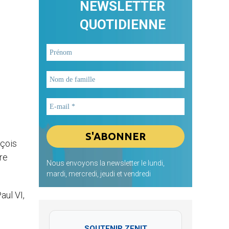
NEWSLETTER
QUOTIDIENNE
nçois
re
Nous envoyons la newsletter le lundi,
mardi, mercredi, jeudi et vendredi
aul VI,
SOUTENIR ZENIT