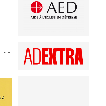
omans (éd.