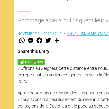
Hommage à ceux qui risquent leur v
NOVEMBRE 04, 2020 17:40
ANNE KURIAN-MONTABO
W
M
F
T
S
h
e
a
w
h
a
s
c
i
a
t
s
e
t
r
Share this Entry
s
e
b
t
e
A
n
o
e
p
g
o
r
p
e
k
« Offrons au Seigneur cette distance entre nous, 
r
en reprenant les audiences générales sans fidèle
2020.
Après deux mois de reprise des audiences en prés
« nous avons malheureusement dû revenir à cette
contagions de la Covid », a dit le pape au début 