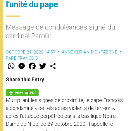
l’unité du pape
Message de condoléances signé du
cardinal Parolin
OCTOBRE 29, 2020 14:57
ANNE KURIAN-MONTABONE
PAPE FRANÇOIS
W
M
F
T
S
h
e
a
w
h
a
s
c
i
a
t
s
e
t
r
Share this Entry
s
e
b
t
e
A
n
o
e
p
g
o
r
p
e
k
Multipliant les signes de proximité, le pape François
r
a condamné « de tels actes violents de terreur »,
après l’attaque perpétrée dans la basilique Notre-
Dame de Nice, ce 29 octobre 2020. Il appelle le