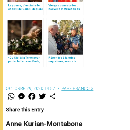
La guerre, c’est faire le
Vierges consacrées :
choix « de Caïn », déplore
nouvelle Instruction du
le pape François
Vatican
«Du Ciel à la Terre pour
Répondre à la crise
porter la Terre au Ciel»,
migratoire, avec « le
par Mgr Francesco Follo
style de l’humanité »!
(texte complet)
OCTOBRE 29, 2020 14:57
PAPE FRANÇOIS
W
M
F
T
S
h
e
a
w
h
a
s
c
i
a
t
s
e
t
r
Share this Entry
s
e
b
t
e
A
n
o
e
p
g
o
r
Anne Kurian-Montabone
p
e
k