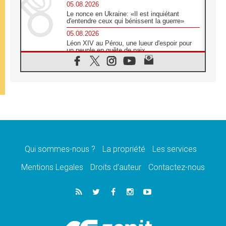
05.08.2026
Le nonce en Ukraine: «Il est inquiétant
d'entendre ceux qui bénissent la guerre»
05.08.2026
Léon XIV au Pérou, une lueur d'espoir pour
un peuple en quête de paix
05.08.2026
SCEAM: L'Église en Afrique vers
l'Assemblée ecclésiale de 2028 depuis
Addis-Abeba
05.08.2026
Le Pape exprime ses condoléances suite au
décès du cardinal Júlio Langa
05.08.2026
Le Pape attendu en novembre en Uruguay,
en Argentine et au Pérou
Qui sommes-nous ?
La propriété
Les services
05.08.2026
Mentions Legales
Droits d’auteur
Contactez-nous
Audience générale: la prière est un acte
d'espérance
04.08.2026
Léon XIV invite les Chevaliers de Colomb à
être des «prophètes de l'harmonie»
04.08.2026
Au Nigéria, attaques d'église, meurtre et