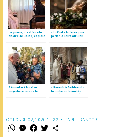
La guerre, c’est faire le
«Du Ciel à la Terre pour
choix « de Caïn », déplore
porter la Terre au Ciel»,
le pape François
par Mgr Francesco Follo
Répondre à la crise
« Revenir à Bethléem! »:
migratoire, avec « le
homélie de la nuit de
style de l’humanité »!
Noël (texte complet)
(texte complet)
OCTOBRE 02, 2020 12:32
PAPE FRANÇOIS
W
M
F
T
S
h
e
a
w
h
a
s
c
i
a