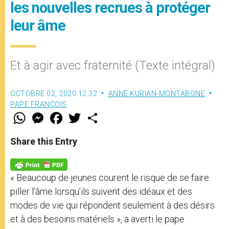
les nouvelles recrues à protéger
leur âme
Et à agir avec fraternité (Texte intégral)
OCTOBRE 02, 2020 12:32
ANNE KURIAN-MONTABONE
PAPE FRANÇOIS
W
M
F
T
S
h
e
a
w
h
a
s
c
i
a
t
s
e
t
r
Share this Entry
s
e
b
t
e
A
n
o
e
p
g
o
r
p
e
k
« Beaucoup de jeunes courent le risque de se faire
r
piller l’âme lorsqu’ils suivent des idéaux et des
modes de vie qui répondent seulement à des désirs
et à des besoins matériels », a averti le pape