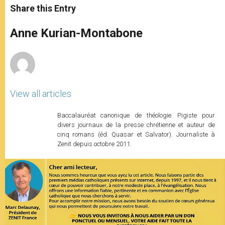
t
s
e
t
r
Share this Entry
s
e
b
t
e
A
n
o
e
p
g
o
r
Anne Kurian-Montabone
p
e
k
r
View all articles
Baccalauréat canonique de théologie. Pigiste pour
divers journaux de la presse chrétienne et auteur de
cinq romans (éd. Quasar et Salvator). Journaliste à
Zenit depuis octobre 2011.