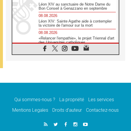
Léon XIV au sanctuaire de Notre Dame du
Bon Conseil à Genazzano en septembre
08.08.2026
Léon XIV: Sainte Agathe aide à contempler
la victoire de l'amour sur la mort
08.08.2026
«Relancer l'empathie», le projet Triennal d'art
des Universités catholiques
08.08.2026
Signis 2026, donner la parole aux religieuses
catholiques
08.08.2026
Au Bangladesh, l'Église accompagne les
Dalits sur le chemin de la dignité
07.08.2026
Philippines: le vicariat apostolique de
Calapan devient un diocèse
Qui sommes-nous ?
La propriété
Les services
07.08.2026
Congo-Brazzaville: le 15 août, entre solennité
Mentions Legales
Droits d’auteur
Contactez-nous
de l'Assomption et mémoire nationale
07.08.2026
«La paix commence par l'empathie» estime
le cardinal Parolin