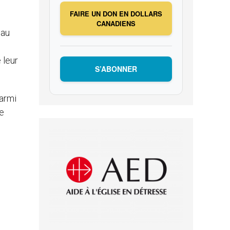
FAIRE UN DON EN DOLLARS
CANADIENS
 au
 leur
S’ABONNER
armi
e