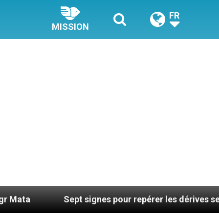
FR
MISSION
Sept signes pour repérer les dérives sectaires du coac