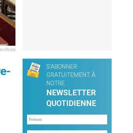
can Media
S'ABONNER
re-
GRATUITEMENT À
NOTRE
NEWSLETTER
QUOTIDIENNE