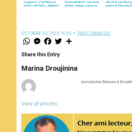
La guerre, c’est faire le
Corée du Nord : Les mots
«Du Ciel à la Terre
choix « de Caïn », déplore
(et les « maux ») pour le
porter la Terre au C
le pape François
dire
par Mgr Francesco 
OCTOBRE 02, 2020 16:05
PAPE FRANÇOIS
W
M
F
T
S
h
e
a
w
h
a
s
c
i
a
t
s
e
t
r
Share this Entry
s
e
b
t
e
A
n
o
e
p
g
o
r
Marina Droujinina
p
e
k
r
Journalisme (Moscou & Bruxelles
View all articles