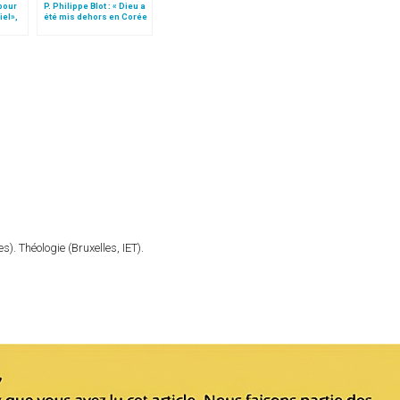
 pour
P. Philippe Blot : « Dieu a
iel»,
été mis dehors en Corée
Follo
du Nord. Il n’est presque
pas revenu »
). Théologie (Bruxelles, IET).