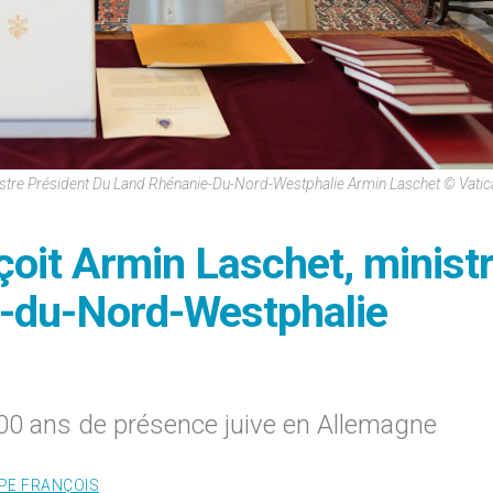
stre Président Du Land Rhénanie-Du-Nord-Westphalie Armin Laschet © Vati
çoit Armin Laschet, minist
e-du-Nord-Westphalie
1700 ans de présence juive en Allemagne
PE FRANÇOIS