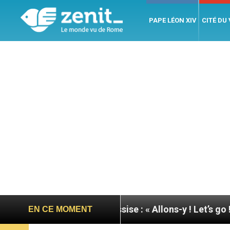
PAPE LÉON XIV
CITÉ DU
u pape à Assise : « Allons-y ! Let’s go ! »
Nicara
EN CE MOMENT