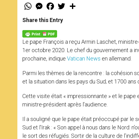
W
M
F
T
S
h
e
a
w
h
a
s
c
i
a
t
s
e
t
r
Share this Entry
s
e
b
t
e
A
n
o
e
p
g
o
r
p
e
k
Le pape François a reçu Armin Laschet, ministre
r
1er octobre 2020. Le chef du gouvernement a inv
prochaine, indique
Vatican News
en allemand.
Parmi les thèmes de la rencontre : la cohésion 
et la situation dans les pays du Sud; et 1700 an
Cette visite était « impressionnante » et le pape 
ministre-président après l’audience.
Il a souligné que le pape était préoccupé par le 
Sud et l’Irak : « Son appel à nous dans le Nord: n’
le sort des réfugiés. Sortir de la culture de l’i