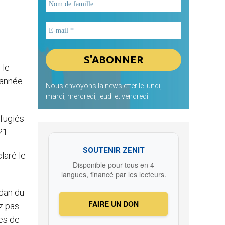
 le
’année
Nous envoyons la newsletter le lundi,
mardi, mercredi, jeudi et vendredi
éfugiés
21.
SOUTENIR ZENIT
laré le
Disponible pour tous en 4
langues, financé par les lecteurs.
udan du
FAIRE UN DON
ez pas
ies de