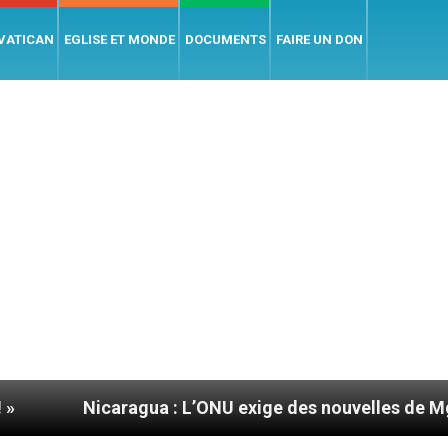
 VATICAN
EGLISE ET MONDE
DOCUMENTS
FAIRE UN DON
gua : L’ONU exige des nouvelles de Mgr Mata