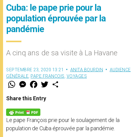
Cuba: le pape prie pour la
population éprouvée par la
pandémie
A cinq ans de sa visite à La Havane
SEPTEMBRE 23, 2020 13:21
ANITA BOURDIN
AUDIENCE
GÉNÉRALE
,
PAPE FRANÇOIS
,
VOYAGES
W
M
F
T
S
h
e
a
w
h
a
s
c
i
a
t
s
e
t
r
Share this Entry
s
e
b
t
e
A
n
o
e
p
g
o
r
p
e
k
Le pape François prie pour le soulagement de la
r
population de Cuba éprouvée par la pandémie.