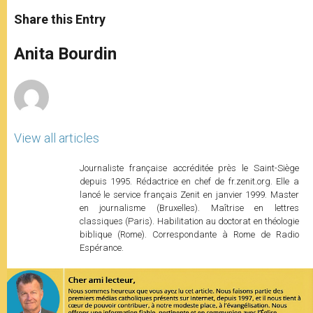
a
s
c
i
a
t
s
e
t
r
Share this Entry
s
e
b
t
e
A
n
o
e
p
g
o
r
Anita Bourdin
p
e
k
r
View all articles
Journaliste française accréditée près le Saint-Siège
depuis 1995. Rédactrice en chef de fr.zenit.org. Elle a
lancé le service français Zenit en janvier 1999. Master
en journalisme (Bruxelles). Maîtrise en lettres
classiques (Paris). Habilitation au doctorat en théologie
biblique (Rome). Correspondante à Rome de Radio
Espérance.