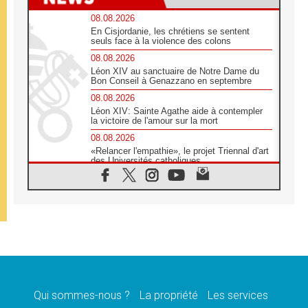
08.08.2026
En Cisjordanie, les chrétiens se sentent
seuls face à la violence des colons
08.08.2026
Léon XIV au sanctuaire de Notre Dame du
Bon Conseil à Genazzano en septembre
08.08.2026
Léon XIV: Sainte Agathe aide à contempler
la victoire de l'amour sur la mort
08.08.2026
«Relancer l'empathie», le projet Triennal d'art
des Universités catholiques
08.08.2026
Signis 2026, donner la parole aux religieuses
catholiques
08.08.2026
Au Bangladesh, l'Église accompagne les
Dalits sur le chemin de la dignité
07.08.2026
Philippines: le vicariat apostolique de
Calapan devient un diocèse
Qui sommes-nous ?
La propriété
Les services
07.08.2026