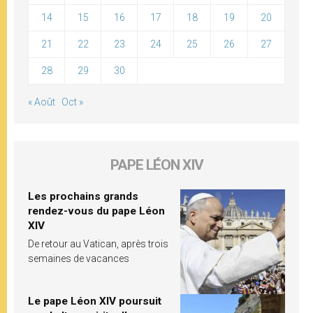
14
15
16
17
18
19
20
21
22
23
24
25
26
27
28
29
30
« Août
Oct »
PAPE LÉON XIV
Les prochains grands
rendez-vous du pape Léon
XIV
De retour au Vatican, après trois
semaines de vacances
Le pape Léon XIV poursuit