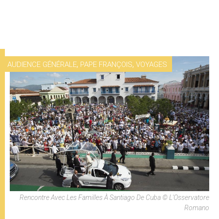
,
,
AUDIENCE GÉNÉRALE
PAPE FRANÇOIS
VOYAGES
Rencontre Avec Les Familles À Santiago De Cuba © L'Osservatore
Romano