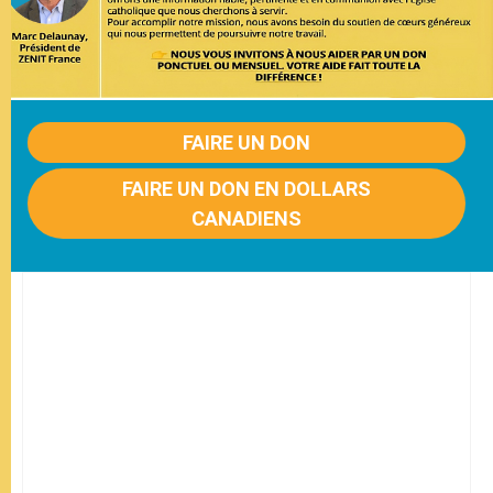
FAIRE UN DON
FAIRE UN DON EN DOLLARS
CANADIENS