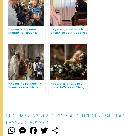
Répondre à la crise
La guerre, c’est faire le
migratoire, avec « le
choix « de Caïn », déplore
style de l’humanité »!
le pape François
(texte complet)
« Revenir à Bethléem! »:
«Du Ciel à la Terre pour
homélie de la nuit de
porter la Terre au Ciel»,
Noël (texte complet)
par Mgr Francesco Follo
SEPTEMBRE 23, 2020 13:21
AUDIENCE GÉNÉRALE
,
PAPE
FRANÇOIS
,
VOYAGES
W
M
F
T
S
h
e
a
w
h