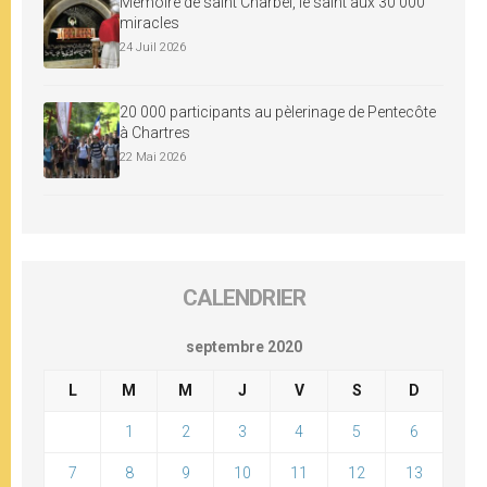
Mémoire de saint Charbel, le saint aux 30 000
miracles
24 Juil 2026
20 000 participants au pèlerinage de Pentecôte
à Chartres
22 Mai 2026
CALENDRIER
septembre 2020
L
M
M
J
V
S
D
1
2
3
4
5
6
7
8
9
10
11
12
13