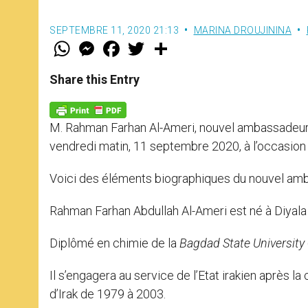
SEPTEMBRE 11, 2020 21:13
MARINA DROUJININA
W
M
F
T
S
h
e
a
w
h
a
s
c
i
a
t
s
e
t
r
Share this Entry
s
e
b
t
e
A
n
o
e
p
g
o
r
p
e
k
M. Rahman Farhan Al-Ameri, nouvel ambassadeur d’
r
vendredi matin, 11 septembre 2020, à l’occasion 
Voici des éléments biographiques du nouvel ambas
Rahman Farhan Abdullah Al-Ameri est né à Diyala (I
Diplômé en chimie de la
Bagdad State University
Il s’engagera au service de l’Etat irakien après 
d’Irak de 1979 à 2003.