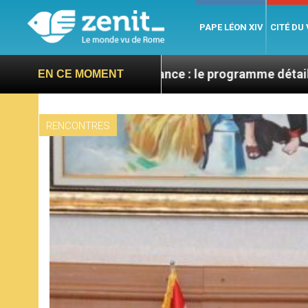
PAPE LÉON XIV
CITÉ DU
V en France : le programme détaillé de sa visite en s
EN CE MOMENT
RENCONTRES