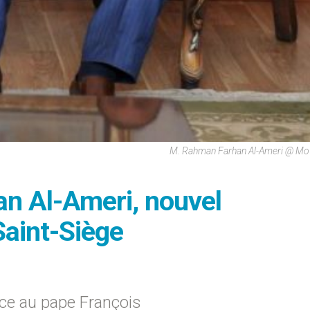
M. Rahman Farhan Al-Ameri @ Mof
an Al-Ameri, nouvel
aint-Siège
nce au pape François