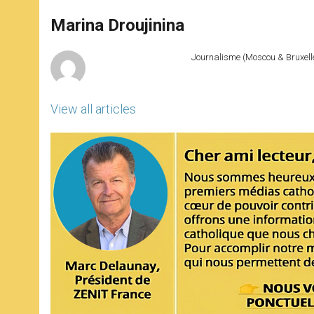
A
n
o
e
p
g
o
r
Marina Droujinina
p
e
k
r
Journalisme (Moscou & Bruxelles
View all articles