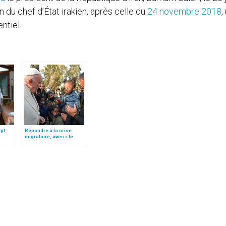
n du chef d’État irakien, après celle du
24 novembre 2018
,
ntiel.
ept.
Répondre à la crise
migratoire, avec « le
res à
style de l’humanité »!
(texte complet)