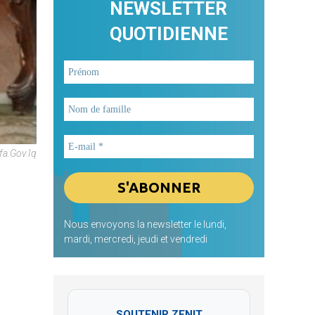
NEWSLETTER
QUOTIDIENNE
a.gov.iq
Nous envoyons la newsletter le lundi,
mardi, mercredi, jeudi et vendredi
SOUTENIR ZENIT