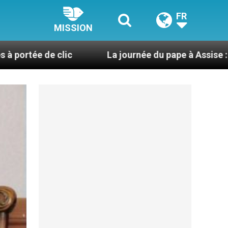
FR
MISSION
La journée du pape à Assise : « Allons-y ! Let’s go !