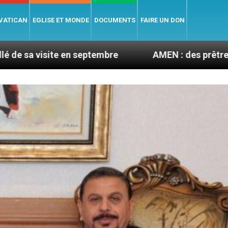
 VATICAN
EGLISE ET MONDE
DOCUMENTS
FAIRE UN DON
eptembre
AMEN : des prêtres à portée de clic