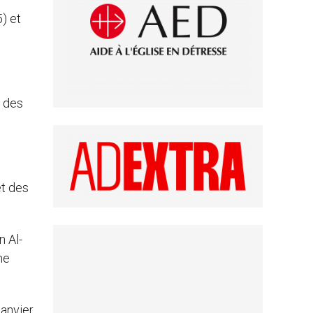
) et
t des
et des
 Al-
ne
janvier