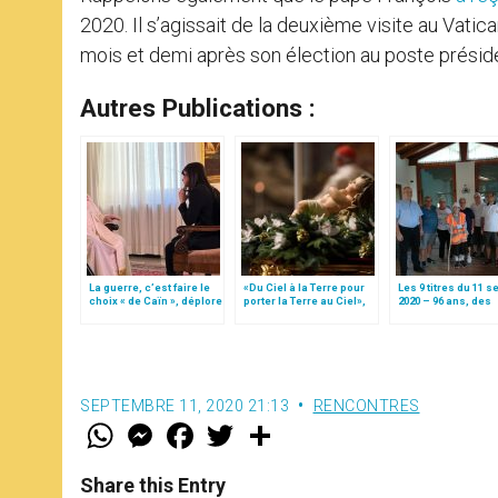
2020. Il s’agissait de la deuxième visite au Vatica
mois et demi après son élection au poste préside
Autres Publications :
La guerre, c’est faire le
«Du Ciel à la Terre pour
Les 9 titres du 11 s
choix « de Caïn », déplore
porter la Terre au Ciel»,
2020 – 96 ans, des
le pape François
par Mgr Francesco Follo
milliers de kilomèt
pied, pour Marie
SEPTEMBRE 11, 2020 21:13
RENCONTRES
W
M
F
T
S
h
e
a
w
h
a
s
c
i
a
t
s
e
t
r
Share this Entry
s
e
b
t
e