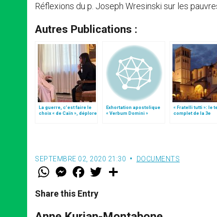
Réflexions du p. Joseph Wresinski sur les pauvre
Autres Publications :
La guerre, c’est faire le
Exhortation apostolique
« Fratelli tutti »: le 
choix « de Caïn », déplore
« Verbum Domini »
complet de la 3e
le pape François
encyclique du pap
François
SEPTEMBRE 02, 2020 21:30
DOCUMENTS
W
M
F
T
S
h
e
a
w
h
a
s
c
i
a
t
s
e
t
r
Share this Entry
s
e
b
t
e
A
n
o
e
p
g
o
r
Anne Kurian-Montabone