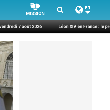
FR
MISSION
2026
Léon XIV en France : le programme détaill