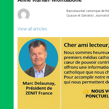
p
e
k
r
Baccalauréat canonique de théo
Quasar et Salvator). Journalist
View all articles