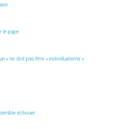
mase
re le pape
n » ne doit pas être « individualisme »
t semble échouer