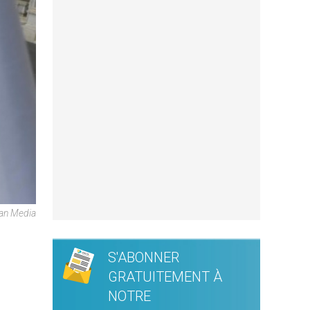
can Media
S'ABONNER
GRATUITEMENT À
NOTRE