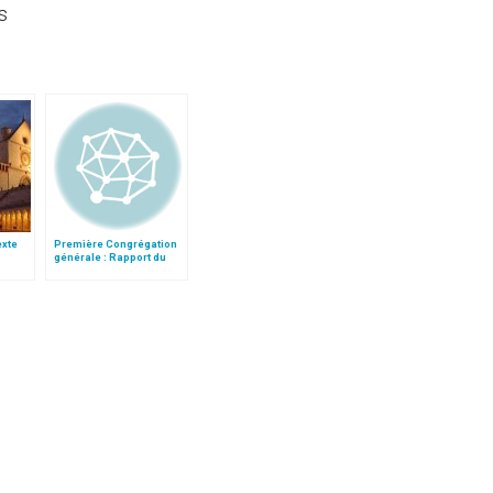
s
texte
Première Congrégation
générale : Rapport du
e
cardinal Turkson