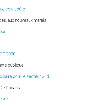
que cela coûte
ades, aux nouveaux mariés
our
ESOF 2020
anté publique
iliaire pour le secteur Sud
 De Donatis
œur »