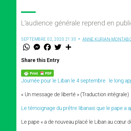
L’audience générale reprend en publi
SEPTEMBRE 02, 2020 21:30
ANNE KURIAN-MONTAB
W
M
F
T
S
h
e
a
w
h
a
s
c
i
a
t
s
e
t
r
Share this Entry
s
e
b
t
e
A
n
o
e
p
g
o
r
p
e
k
Journée pour le Liban le 4 septembre : le long ap
r
« Un message de liberté » (Traduction intégrale)
Le témoignage du prêtre libanais que le pape a a
Le pape « a de nouveau placé le Liban au cœur de 