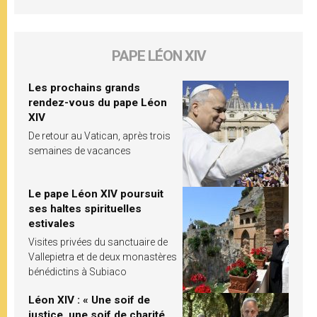
PAPE LÉON XIV
Les prochains grands
rendez-vous du pape Léon
XIV
De retour au Vatican, après trois
semaines de vacances
Le pape Léon XIV poursuit
ses haltes spirituelles
estivales
Visites privées du sanctuaire de
Vallepietra et de deux monastères
bénédictins à Subiaco
Léon XIV : « Une soif de
justice, une soif de charité