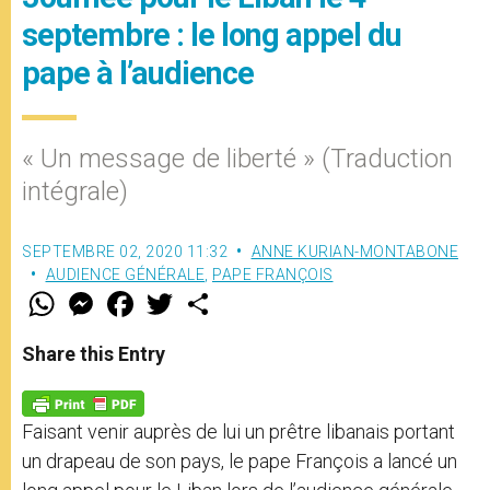
septembre : le long appel du
pape à l’audience
« Un message de liberté » (Traduction
intégrale)
SEPTEMBRE 02, 2020 11:32
ANNE KURIAN-MONTABONE
AUDIENCE GÉNÉRALE
,
PAPE FRANÇOIS
W
M
F
T
S
h
e
a
w
h
a
s
c
i
a
t
s
e
t
r
Share this Entry
s
e
b
t
e
A
n
o
e
p
g
o
r
p
e
k
Faisant venir auprès de lui un prêtre libanais portant
r
un drapeau de son pays, le pape François a lancé un