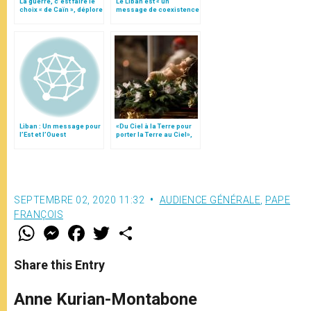
La guerre, c’est faire le
Le Liban est « un
choix « de Caïn », déplore
message de coexistence
le pape François
pacifique », par le
général Aoun
Liban : Un message pour
«Du Ciel à la Terre pour
l’Est et l’Ouest
porter la Terre au Ciel»,
par Mgr Francesco Follo
SEPTEMBRE 02, 2020 11:32
AUDIENCE GÉNÉRALE
,
PAPE
FRANÇOIS
W
M
F
T
S
h
e
a
w
h
a
s
c
i
a
t
s
e
t
r
Share this Entry
s
e
b
t
e
A
n
o
e
p
g
o
r
Anne Kurian-Montabone
p
e
k