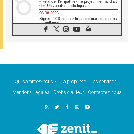
«Relancer l'empathie», le projet Triennal d'art
des Universités catholiques
08.08.2026
Signis 2026, donner la parole aux religieuses
catholiques
08.08.2026
Au Bangladesh, l'Église accompagne les
Dalits sur le chemin de la dignité
07.08.2026
Philippines: le vicariat apostolique de
Calapan devient un diocèse
07.08.2026
Congo-Brazzaville: le 15 août, entre solennité
de l'Assomption et mémoire nationale
Qui sommes-nous ?
La propriété
Les services
07.08.2026
«La paix commence par l'empathie» estime
Mentions Legales
Droits d’auteur
Contactez-nous
le cardinal Parolin
07.08.2026
En Colombie, «la paix ne s'achète pas avec
une signature»
07.08.2026
Le programme du voyage apostolique du
Pape en France dévoilé