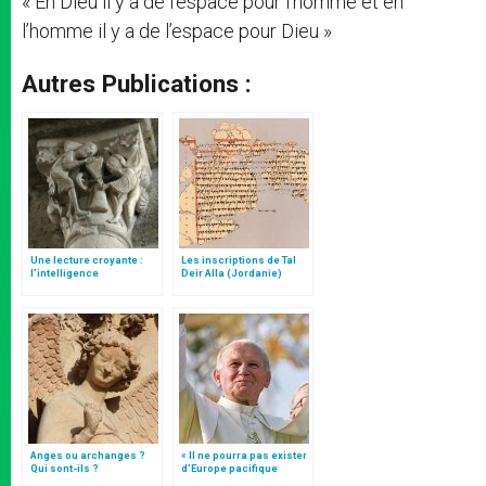
« En Dieu il y a de l’espace pour l’homme et en
l’homme il y a de l’espace pour Dieu »
Autres Publications :
Une lecture croyante :
Les inscriptions de Tal
l’intelligence
Deir Alla (Jordanie)
typologique des deux
Testaments
Anges ou archanges ?
« Il ne pourra pas exister
Qui sont-ils ?
d’Europe pacifique
sans… »: l’Ukraine, dans