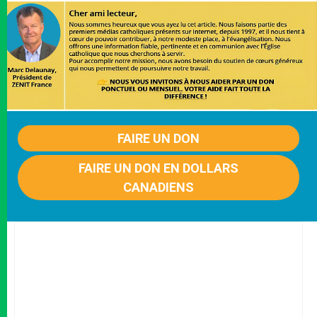
FAIRE UN DON
FAIRE UN DON EN DOLLARS
CANADIENS