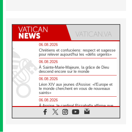
06.08.2026
Chrétiens et confucéens: respect et sagesse
pour relever aujourd'hui les «défis urgents»
06.08.2026
À Sainte-Marie-Majeure, la grâce de Dieu
descend encore sur le monde
06.08.2026
Léon XIV aux jeunes d'Assise: «l'Europe et
le monde cherchent en vous de nouveaux
saints»
06.08.2026
À Assise, le cardinal Pizzaballa affirme que
«les chrétiens veulent la paix»
06.08.2026
Au Mexique, le cardinal Parolin invite à être
aux côtés des marginalisées