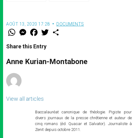
la vision de Jean-Paul II
AOÛT 13, 2020 17:28
DOCUMENTS
W
M
F
T
S
h
e
a
w
h
a
s
c
i
a
t
s
e
t
r
Share this Entry
s
e
b
t
e
A
n
o
e
p
g
o
r
Anne Kurian-Montabone
p
e
k
r
View all articles
Baccalauréat canonique de théologie. Pigiste pour
divers journaux de la presse chrétienne et auteur de
cinq romans (éd. Quasar et Salvator). Journaliste à
Zenit depuis octobre 2011.