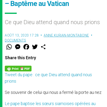
– Baptême au Vatican
Ce que Dieu attend quand nous prions
AOÛT 13, 2020 17:28
ANNE KURIAN-MONTABONE
DOCUMENTS
W
M
F
T
S
h
e
a
w
h
a
s
c
i
a
t
s
e
t
r
Share this Entry
s
e
b
t
e
A
n
o
e
p
g
o
r
p
e
k
Tweet du pape : ce que Dieu attend quand nous
r
prions
Se souvenir de celui qui nous a fermé la porte au nez
Le pape baptise les sœurs siamoises opérées au