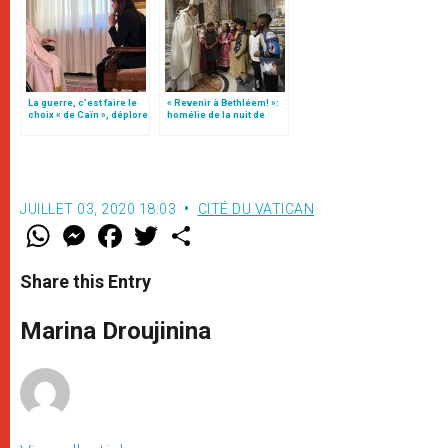
La guerre, c’est faire le
« Revenir à Bethléem! »:
choix « de Caïn », déplore
homélie de la nuit de
le pape François
Noël (texte complet)
JUILLET 03, 2020 18:03
CITÉ DU VATICAN
W
M
F
T
S
h
e
a
w
h
a
s
c
i
a
t
s
e
t
r
Share this Entry
s
e
b
t
e
A
n
o
e
p
g
o
r
Marina Droujinina
p
e
k
r