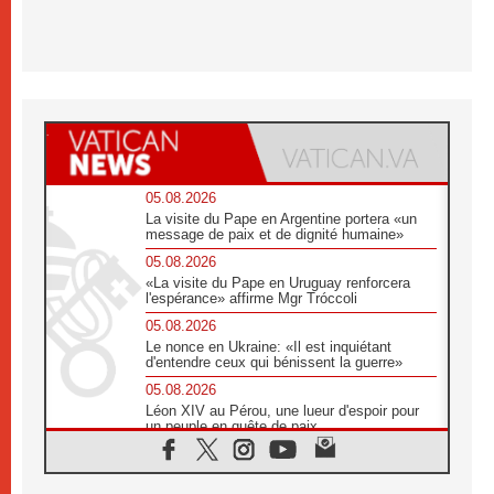
05.08.2026
La visite du Pape en Argentine portera «un
message de paix et de dignité humaine»
05.08.2026
«La visite du Pape en Uruguay renforcera
l'espérance» affirme Mgr Tróccoli
05.08.2026
Le nonce en Ukraine: «Il est inquiétant
d'entendre ceux qui bénissent la guerre»
05.08.2026
Léon XIV au Pérou, une lueur d'espoir pour
un peuple en quête de paix
05.08.2026
SCEAM: L'Église en Afrique vers
l'Assemblée ecclésiale de 2028 depuis