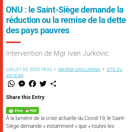
ONU : le Saint-Siège demande la
réduction ou la remise de la dette
des pays pauvres
Intervention de Mgr Ivan Jurkovic
JUILLET 03, 2020 18:03
MARINA DROUJININA
CITÉ DU
VATICAN
W
M
F
T
S
h
e
a
w
h
a
s
c
i
a
t
s
e
t
r
Share this Entry
s
e
b
t
e
A
n
o
e
p
g
o
r
p
e
k
À la lumière de la crise actuelle du Covid-19, le Saint-
r
Siège demande « instamment » que « toutes les