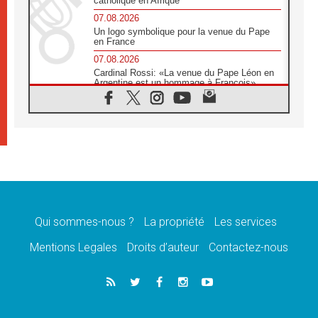
catholique en Afrique
07.08.2026
Un logo symbolique pour la venue du Pape
en France
07.08.2026
Cardinal Rossi: «La venue du Pape Léon en
Argentine est un hommage à François»
07.08.2026
Hiroshima et Nagasaki, 81 ans après,
lancement des «dix jours de prière pour la
paix»
06.08.2026
Préparatifs des JMJ 2027 à Séoul: «c'est
passionnant et l'impatience est immense!»
06.08.2026
Chrétiens et confucéens: respect et sagesse
pour relever les «défis urgents»
Qui sommes-nous ?
La propriété
Les services
06.08.2026
Mentions Legales
Droits d’auteur
Contactez-nous
À Sainte-Marie-Majeure, la grâce de Dieu
descend encore sur le monde
06.08.2026
Léon XIV aux jeunes d'Assise: «l'Europe et
le monde cherchent en vous de nouveaux
saints»