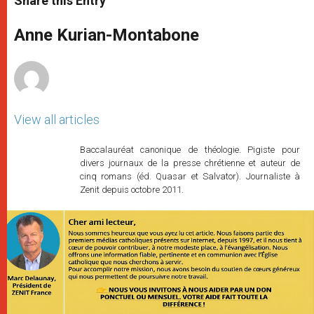
Share this Entry
s
e
b
t
e
A
n
o
e
p
g
o
r
Anne Kurian-Montabone
p
e
k
r
View all articles
Baccalauréat canonique de théologie. Pigiste pour
divers journaux de la presse chrétienne et auteur de
cinq romans (éd. Quasar et Salvator). Journaliste à
Zenit depuis octobre 2011.