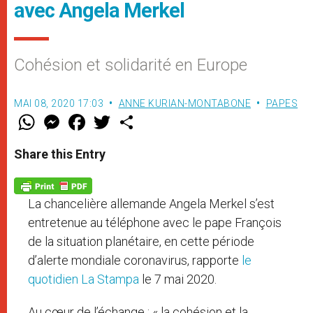
avec Angela Merkel
Cohésion et solidarité en Europe
MAI 08, 2020 17:03
ANNE KURIAN-MONTABONE
PAPES
W
M
F
T
S
h
e
a
w
h
a
s
c
i
a
t
s
e
t
r
Share this Entry
s
e
b
t
e
A
n
o
e
p
g
o
r
p
e
k
La chancelière allemande Angela Merkel s’est
r
entretenue au téléphone avec le pape François
de la situation planétaire, en cette période
d’alerte mondiale coronavirus, rapporte
le
quotidien La Stampa
le 7 mai 2020.
Au cœur de l’échange : « la cohésion et la