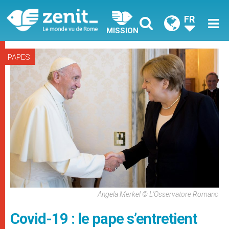
FR
MISSION
PAPES
Angela Merkel © L'Osservatore Romano
Covid-19 : le pape s’entretient