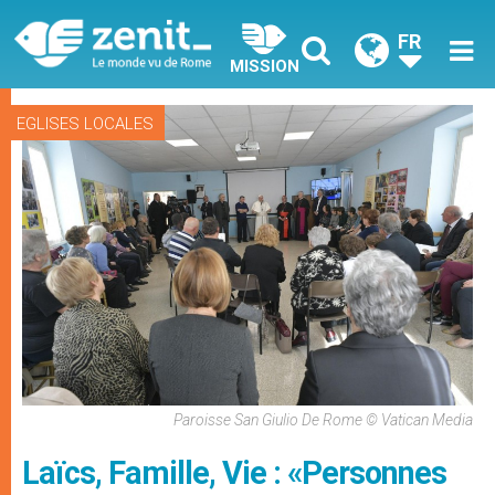
FR
MISSION
EGLISES LOCALES
Paroisse San Giulio De Rome © Vatican Media
Laïcs, Famille, Vie : «Personnes