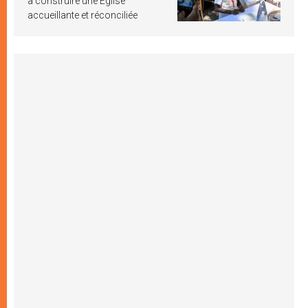
à construire une Église
accueillante et réconciliée