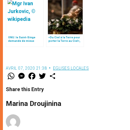
ONU: le Saint-Siège
«Du Ciel à la Terre pour
demande de mieux
porter la Terre au Ciel»,
protéger les droits des
par Mgr Francesco Follo
personnes âgées
AVRIL 07, 2020 21:38
EGLISES LOCALES
W
M
F
T
S
h
e
a
w
h
a
s
c
i
a
t
s
e
t
r
Share this Entry
s
e
b
t
e
A
n
o
e
p
g
o
r
Marina Droujinina
p
e
k
r