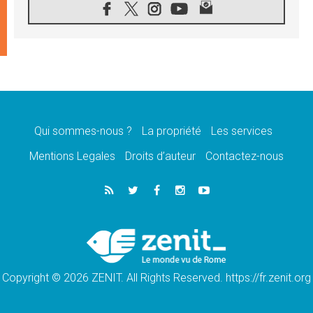
07.08.2026
1ère Conférence continentale sur l'éducation
catholique en Afrique
07.08.2026
Un logo symbolique pour la venue du Pape
en France
07.08.2026
Cardinal Rossi: «La venue du Pape Léon en
Argentine est un hommage à François»
Qui sommes-nous ?
La propriété
Les services
07.08.2026
Hiroshima et Nagasaki, 81 ans après,
Mentions Legales
Droits d’auteur
Contactez-nous
lancement des «dix jours de prière pour la
paix»
06.08.2026
Préparatifs des JMJ 2027 à Séoul: «c'est
passionnant et l'impatience est immense!»
06.08.2026
Chrétiens et confucéens: respect et sagesse
pour relever les «défis urgents»
Copyright © 2026 ZENIT. All Rights Reserved. https://fr.zenit.org