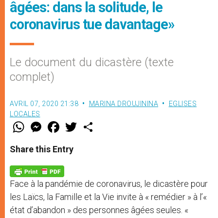
âgées: dans la solitude, le
coronavirus tue davantage»
Le document du dicastère (texte
complet)
AVRIL 07, 2020 21:38
MARINA DROUJININA
EGLISES
LOCALES
W
M
F
T
S
h
e
a
w
h
a
s
c
i
a
t
s
e
t
r
Share this Entry
s
e
b
t
e
A
n
o
e
p
g
o
r
p
e
k
Face à la pandémie de coronavirus, le dicastère pour
r
les Laïcs, la Famille et la Vie invite à « remédier » à l’«
état d’abandon » des personnes âgées seules. «