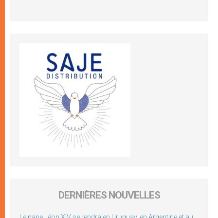
DERNIÈRES NOUVELLES
Le pape Léon XIV se rendra en Uruguay, en Argentine et au