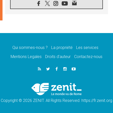
05.08.2026
SCEAM: L'Église en Afrique vers
l'Assemblée ecclésiale de 2028 depuis
Addis-Abeba
05.08.2026
Le Pape exprime ses condoléances suite au
décès du cardinal Júlio Langa
05.08.2026
Le Pape attendu en novembre en Uruguay,
en Argentine et au Pérou
Qui sommes-nous ?
La propriété
Les services
05.08.2026
Mentions Legales
Droits d’auteur
Contactez-nous
Audience générale: la prière est un acte
d'espérance
04.08.2026
Léon XIV invite les Chevaliers de Colomb à
être des «prophètes de l'harmonie»
04.08.2026
Au Nigéria, attaques d'église, meurtre et
enlèvements de religieux suscitent l'émotion
Copyright © 2026 ZENIT. All Rights Reserved. https://fr.zenit.org