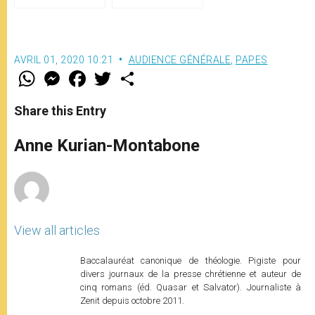
le pape François
«Misericordia et misera»
(texte complet)
AVRIL 01, 2020 10:21
AUDIENCE GÉNÉRALE
,
PAPES
W
M
F
T
S
h
e
a
w
h
a
s
c
i
a
t
s
e
t
r
Share this Entry
s
e
b
t
e
A
n
o
e
p
g
o
r
Anne Kurian-Montabone
p
e
k
r
View all articles
Baccalauréat canonique de théologie. Pigiste pour
divers journaux de la presse chrétienne et auteur de
cinq romans (éd. Quasar et Salvator). Journaliste à
Zenit depuis octobre 2011.