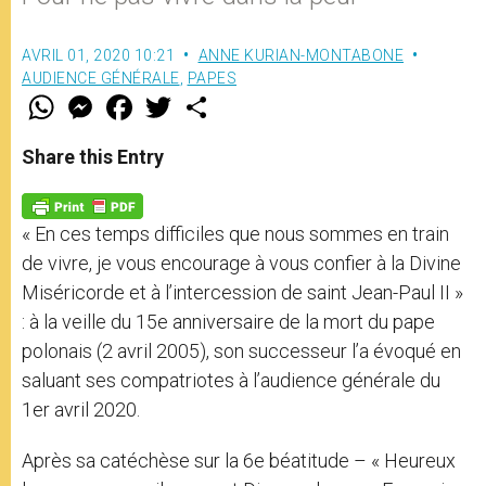
AVRIL 01, 2020 10:21
ANNE KURIAN-MONTABONE
AUDIENCE GÉNÉRALE
,
PAPES
W
M
F
T
S
h
e
a
w
h
a
s
c
i
a
t
s
e
t
r
Share this Entry
s
e
b
t
e
A
n
o
e
p
g
o
r
p
e
k
« En ces temps difficiles que nous sommes en train
r
de vivre, je vous encourage à vous confier à la Divine
Miséricorde et à l’intercession de saint Jean-Paul II »
: à la veille du 15e anniversaire de la mort du pape
polonais (2 avril 2005), son successeur l’a évoqué en
saluant ses compatriotes à l’audience générale du
1er avril 2020.
Après sa catéchèse sur la 6e béatitude – « Heureux