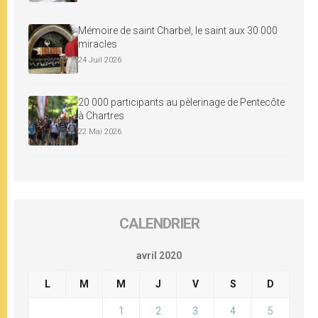
Mémoire de saint Charbel, le saint aux 30 000
miracles
24 Juil 2026
20 000 participants au pèlerinage de Pentecôte
à Chartres
22 Mai 2026
CALENDRIER
avril 2020
L
M
M
J
V
S
D
1
2
3
4
5