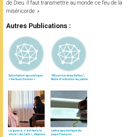
de Dieu. Il faut transmettre au monde ce feu de la
miséricorde. »
Autres Publications :
Exhortation apostolique
"Misericordiae Vultus",
« Verbum Domini »
Bulle d'indiction du jubilé
extraordinaire
La guerre, c’est faire le
Lettre apostolique du
choix « de Caïn », déplore
pape François