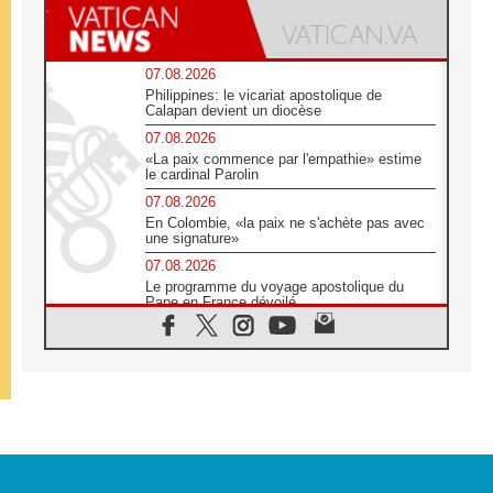
07.08.2026
Philippines: le vicariat apostolique de
Calapan devient un diocèse
07.08.2026
«La paix commence par l'empathie» estime
le cardinal Parolin
07.08.2026
En Colombie, «la paix ne s'achète pas avec
une signature»
07.08.2026
Le programme du voyage apostolique du
Pape en France dévoilé
07.08.2026
1ère Conférence continentale sur l'éducation
catholique en Afrique
07.08.2026
Un logo symbolique pour la venue du Pape
en France
07.08.2026
Cardinal Rossi: «La venue du Pape Léon en