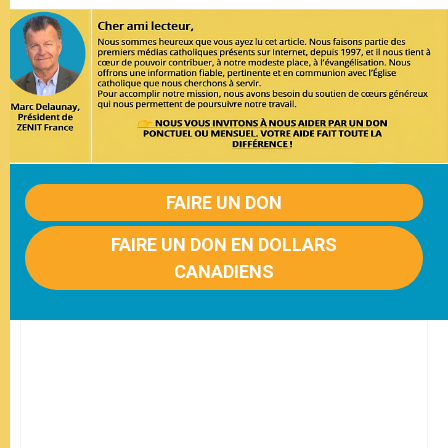
FAIRE UN DON
FAIRE UN DON EN DOLLARS
CANADIENS