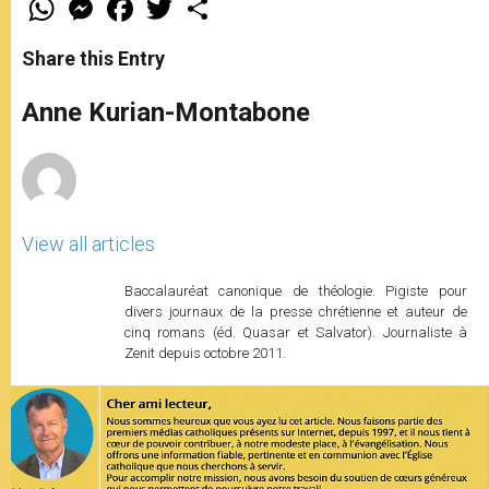
h
e
a
w
h
a
s
c
i
a
t
s
e
t
r
Share this Entry
s
e
b
t
e
A
n
o
e
p
g
o
r
Anne Kurian-Montabone
p
e
k
r
View all articles
Baccalauréat canonique de théologie. Pigiste pour
divers journaux de la presse chrétienne et auteur de
cinq romans (éd. Quasar et Salvator). Journaliste à
Zenit depuis octobre 2011.