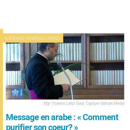
,
AUDIENCE GÉNÉRALE
PAPES
Mgr Yoannis Lahzi Gaid, Capture Vatican Media
Message en arabe : « Comment
purifier son coeur? »