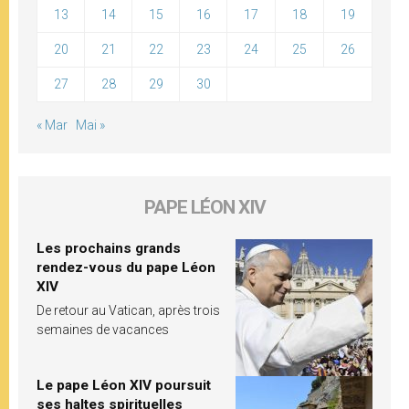
13
14
15
16
17
18
19
20
21
22
23
24
25
26
27
28
29
30
« Mar
Mai »
PAPE LÉON XIV
Les prochains grands
rendez-vous du pape Léon
XIV
De retour au Vatican, après trois
semaines de vacances
Le pape Léon XIV poursuit
ses haltes spirituelles