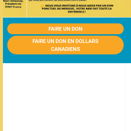
FAIRE UN DON
FAIRE UN DON EN DOLLARS
CANADIENS