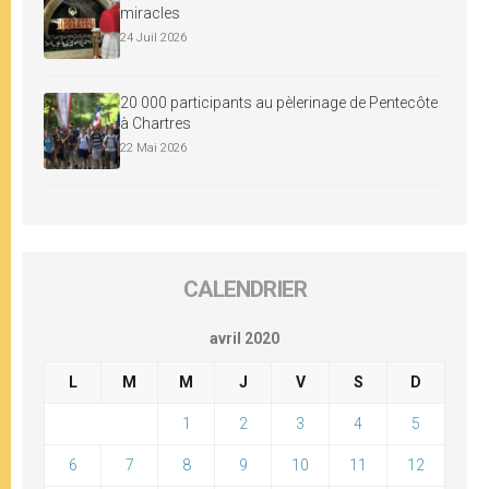
miracles
24 Juil 2026
20 000 participants au pèlerinage de Pentecôte
à Chartres
22 Mai 2026
CALENDRIER
avril 2020
L
M
M
J
V
S
D
1
2
3
4
5
6
7
8
9
10
11
12