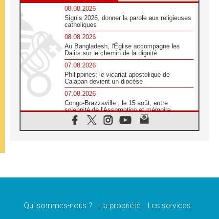
08.08.2026
Signis 2026, donner la parole aux religieuses
catholiques
08.08.2026
Au Bangladesh, l'Église accompagne les
Dalits sur le chemin de la dignité
07.08.2026
Philippines: le vicariat apostolique de
Calapan devient un diocèse
07.08.2026
Congo-Brazzaville : le 15 août, entre
solennité de l'Assomption et mémoire
nationale
07.08.2026
«La paix commence par l'empathie» estime
le cardinal Parolin
07.08.2026
En Colombie, «la paix ne s'achète pas avec
une signature»
07.08.2026
Le programme du voyage apostolique du
Pape en France dévoilé
Qui sommes-nous ?
La propriété
Les services
07.08.2026