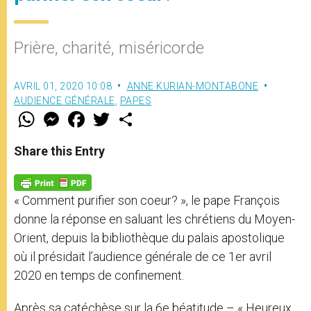
Prière, charité, miséricorde
AVRIL 01, 2020 10:08
ANNE KURIAN-MONTABONE
AUDIENCE GÉNÉRALE
,
PAPES
W
M
F
T
S
h
e
a
w
h
a
s
c
i
a
t
s
e
t
r
Share this Entry
s
e
b
t
e
A
n
o
e
p
g
o
r
p
e
k
« Comment purifier son coeur? », le pape François
r
donne la réponse en saluant les chrétiens du Moyen-
Orient, depuis la bibliothèque du palais apostolique
où il présidait l’audience générale de ce 1er avril
2020 en temps de confinement.
Après sa catéchèse sur la 6e béatitude – « Heureux