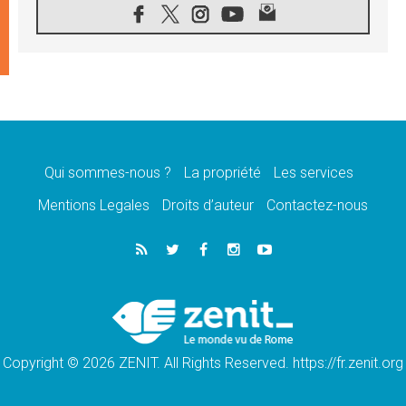
10.08.2026
Création d'un réseau des médias catholiques
au Tchad
10.08.2026
Indonésie: un dollar pour la construction de
219 églises
09.08.2026
Angélus: Léon XIV exhorte à la foi en Dieu
dépouillée de tout orgueil
Qui sommes-nous ?
La propriété
Les services
09.08.2026
Le Pape lance un appel à la paix au Soudan
Mentions Legales
Droits d’auteur
Contactez-nous
et à la protection des civils
09.08.2026
Déclaration d'Addis-Abeba du SCEAM sur
l'Éducation Catholique en Afrique
08.08.2026
En Cisjordanie, les chrétiens se sentent
seuls face à la violence des colons
Copyright © 2026 ZENIT. All Rights Reserved. https://fr.zenit.org