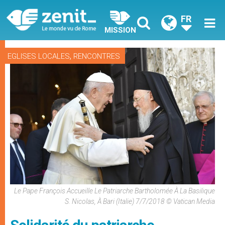
FR
MISSION
,
EGLISES LOCALES
RENCONTRES
Le Pape François Accueille Le Patriarche Bartholomée À La Basilique
S. Nicolas, À Bari (Italie) 7/7/2018 © Vatican Media