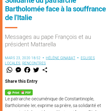
Solidarité du patriarche
Bartholomée face à la souffrance
de l’Italie
Messages au pape François et au
président Mattarella
MARS 23, 2020 18:52
HÉLÈNE GINABAT
EGLISES
LOCALES
,
RENCONTRES
W
M
F
T
S
h
e
a
w
h
a
s
c
i
a
t
s
e
t
r
Share this Entry
s
e
b
t
e
A
n
o
e
p
g
o
r
p
e
k
Le patriarche oecuménique de Constantinople,
r
Bartholomée Ier, exprime sa prière, sa solidarité et