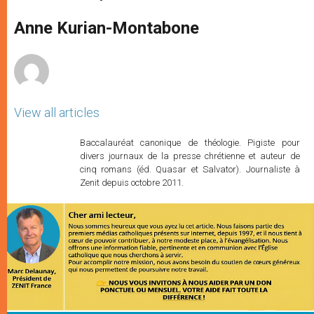
s
e
b
t
e
A
n
o
e
p
g
o
r
Anne Kurian-Montabone
p
e
k
r
View all articles
Baccalauréat canonique de théologie. Pigiste pour
divers journaux de la presse chrétienne et auteur de
cinq romans (éd. Quasar et Salvator). Journaliste à
Zenit depuis octobre 2011.