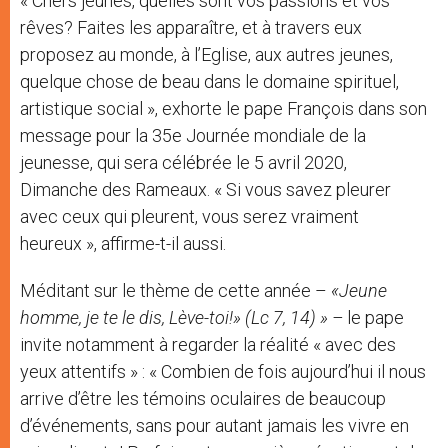
« Chers jeunes, quelles sont vos passions et vos
r
rêves? Faites les apparaître, et à travers eux
proposez au monde, à l’Eglise, aux autres jeunes,
quelque chose de beau dans le domaine spirituel,
artistique social », exhorte le pape François dans son
message pour la 35e Journée mondiale de la
jeunesse, qui sera célébrée le 5 avril 2020,
Dimanche des Rameaux. « Si vous savez pleurer
avec ceux qui pleurent, vous serez vraiment
heureux », affirme-t-il aussi.
Méditant sur le thème de cette année –
«Jeune
homme, je te le dis, Lève-toi!» (Lc 7, 14) » –
le pape
invite notamment à regarder la réalité « avec des
yeux attentifs » : « Combien de fois aujourd’hui il nous
arrive d’être les témoins oculaires de beaucoup
d’événements, sans pour autant jamais les vivre en