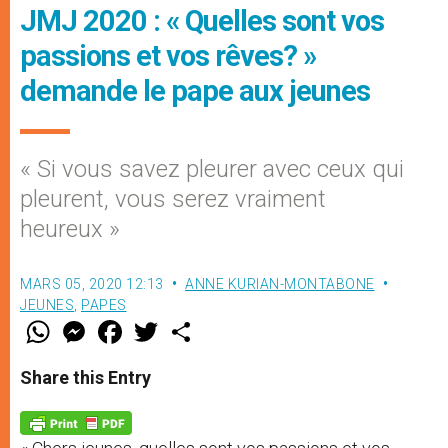
JMJ 2020 : « Quelles sont vos
passions et vos rêves? »
demande le pape aux jeunes
« Si vous savez pleurer avec ceux qui
pleurent, vous serez vraiment
heureux »
MARS 05, 2020 12:13
ANNE KURIAN-MONTABONE
JEUNES
,
PAPES
W
M
F
T
S
h
e
a
w
h
a
s
c
i
a
t
s
e
t
r
Share this Entry
s
e
b
t
e
A
n
o
e
p
g
o
r
p
e
k