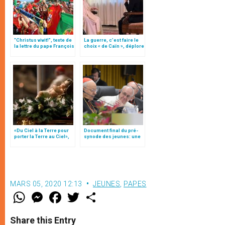
"Christus vivit!", texte de
La guerre, c’est faire le
la lettre du pape François
choix « de Caïn », déplore
aux jeunes du monde
le pape François
«Du Ciel à la Terre pour
Document final du pré-
porter la Terre au Ciel»,
synode des jeunes: une
par Mgr Francesco Follo
"radiographie"
MARS 05, 2020 12:13
JEUNES
,
PAPES
W
M
F
T
S
h
e
a
w
h
a
s
c
i
a
t
s
e
t
r
Share this Entry