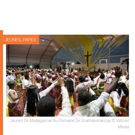
,
JEUNES
PAPES
Jeunes De Madagascar Au Domaine De Soamandrakizay © Vatican
Media