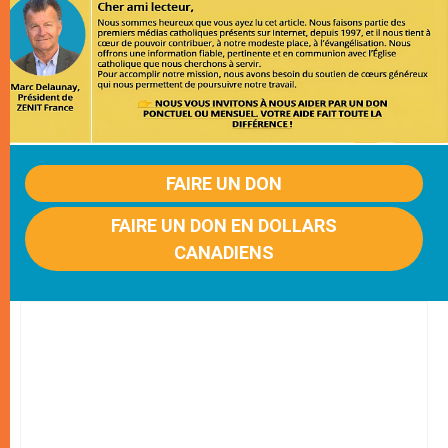
FAIRE UN DON
FAIRE UN DON EN DOLLARS
CANADIENS