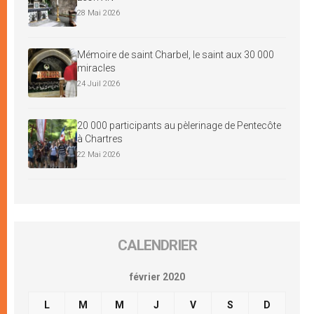
28 Mai 2026
Mémoire de saint Charbel, le saint aux 30 000
miracles
24 Juil 2026
20 000 participants au pèlerinage de Pentecôte
à Chartres
22 Mai 2026
CALENDRIER
février 2020
L
M
M
J
V
S
D