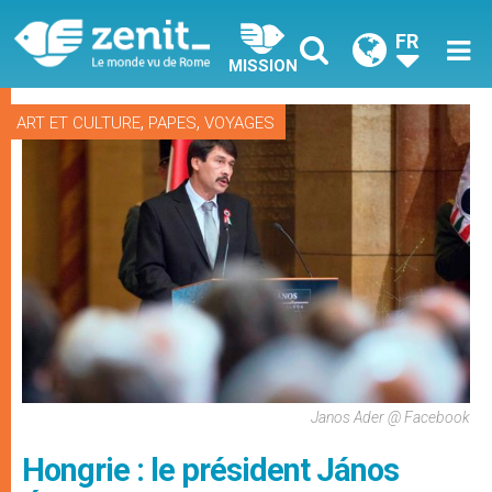
FR
MISSION
,
,
ART ET CULTURE
PAPES
VOYAGES
Janos Ader @ Facebook
Hongrie : le président János