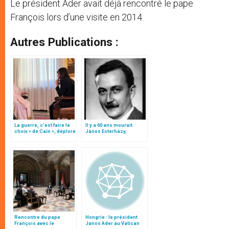
Le président Ader avait déjà rencontré le pape
François lors d’une visite en 2014.
Autres Publications :
La guerre, c’est faire le
Il y a 60 ans mourait
choix « de Caïn », déplore
János Esterházy,
le pape François
promoteur de la
fraternité entre les
nations
Rencontre du pape
Hongrie : le président
François avec le
Janos Ader au Vatican