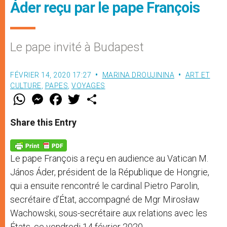
Áder reçu par le pape François
Le pape invité à Budapest
FÉVRIER 14, 2020 17:27
MARINA DROUJININA
ART ET
CULTURE
,
PAPES
,
VOYAGES
W
M
F
T
S
h
e
a
w
h
a
s
c
i
a
t
s
e
t
r
Share this Entry
s
e
b
t
e
A
n
o
e
p
g
o
r
p
e
k
Le pape François a reçu en audience au Vatican M.
r
János Áder, président de la République de Hongrie,
qui a ensuite rencontré le cardinal Pietro Parolin,
secrétaire d’État, accompagné de Mgr Mirosław
Wachowski, sous-secrétaire aux relations avec les
États, ce vendredi 14 février 2020.