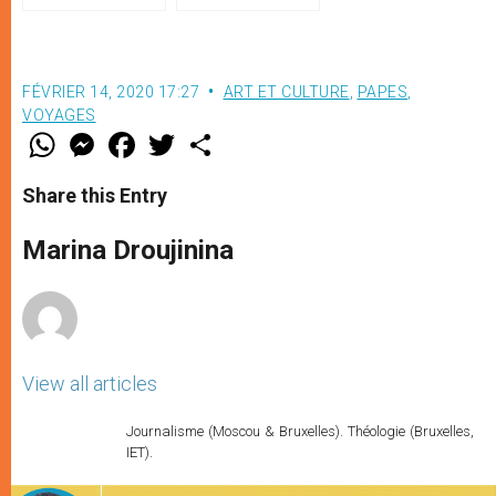
président hongrois, le
Premier ministre et le
vice-Premier
FÉVRIER 14, 2020 17:27
ART ET CULTURE
,
PAPES
,
VOYAGES
W
M
F
T
S
h
e
a
w
h
a
s
c
i
a
t
s
e
t
r
Share this Entry
s
e
b
t
e
A
n
o
e
p
g
o
r
Marina Droujinina
p
e
k
r
View all articles
Journalisme (Moscou & Bruxelles). Théologie (Bruxelles,
IET).