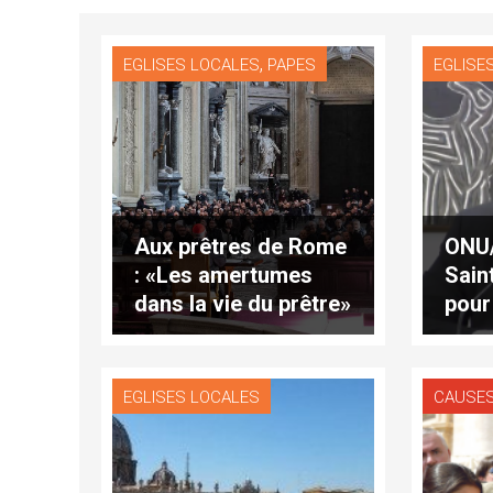
,
EGLISES LOCALES
PAPES
EGLISE
Aux prêtres de Rome
ONU/
: «Les amertumes
Sain
dans la vie du prêtre»
pour 
(traduction 1/2)
d’act
EGLISES LOCALES
CAUSES