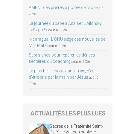
AMEN : des prêtres à portée de clic
août 6,
2026
La journée du pape à Assise : « Allons-y !
Let’s go ! »
août 6, 2026
Nicaragua : L’ONU exige des nouvelles de
Mgr Mata
août 6, 2026
Sept signes pour repérer les dérives
sectaires du coaching
août 6, 2026
La plus belle chose dans la vie, c’est
d’être pris par la main par Jésus
août 6,
2026
ACTUALITÉS LES PLUS LUES
Sacres de la Fraternité Saint-
Pie X : le Vatican publie le