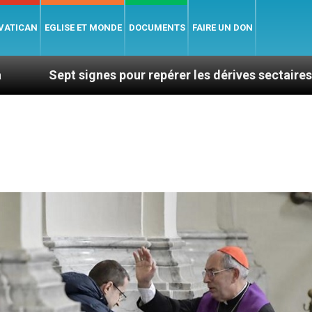
 VATICAN
EGLISE ET MONDE
DOCUMENTS
FAIRE UN DON
nes pour repérer les dérives sectaires du coaching