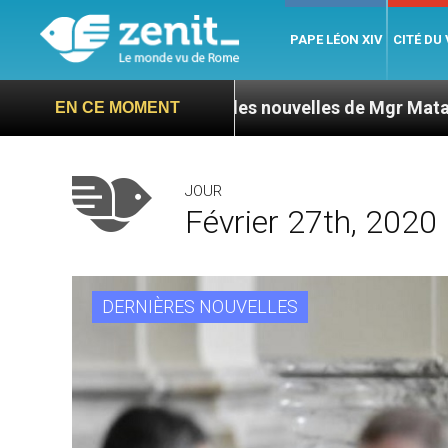
PAPE LÉON XIV
CITÉ DU
’ONU exige des nouvelles de Mgr Mata
Sept sig
EN CE MOMENT
JOUR
Février 27th, 2020
DERNIÈRES NOUVELLES