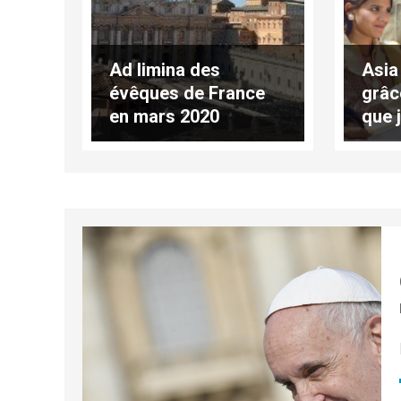
Ad limina des
Asia 
évêques de France
grâc
en mars 2020
que 
vie»