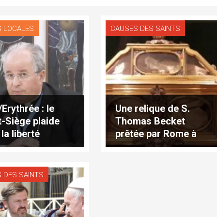
S LOCALES
CAUSES DES SAINTS
Erythrée : le
Une relique de S.
t-Siège plaide
Thomas Becket
la liberté
prêtée par Rome à
ion de l’Eglise
Canterbury
 DES SAINTS