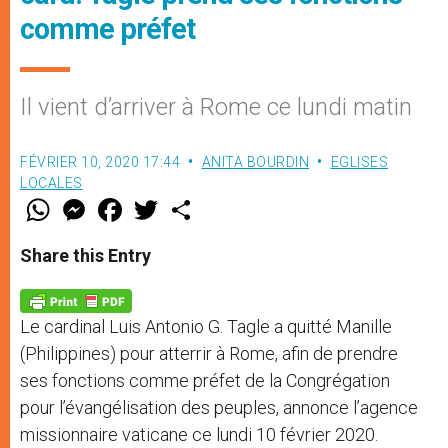
comme préfet
Il vient d’arriver à Rome ce lundi matin
FÉVRIER 10, 2020 17:44
ANITA BOURDIN
EGLISES
LOCALES
W
M
F
T
S
h
e
a
w
h
a
s
c
i
a
t
s
e
t
r
Share this Entry
s
e
b
t
e
A
n
o
e
p
g
o
r
p
e
k
Le cardinal Luis Antonio G. Tagle a quitté Manille
r
(Philippines) pour atterrir à Rome, afin de prendre
ses fonctions comme préfet de la Congrégation
pour l’évangélisation des peuples, annonce l’agence
missionnaire vaticane ce lundi 10 février 2020.