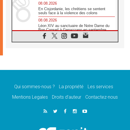
08.08.2026
En Cisjordanie, les chrétiens se sentent
seuls face à la violence des colons
08.08.2026
Léon XIV au sanctuaire de Notre Dame du
Bon Conseil à Genazzano en septembre
08.08.2026
Léon XIV: Sainte Agathe aide à contempler
la victoire de l'amour sur la mort
08.08.2026
«Relancer l'empathie», le projet Triennal d'art
des Universités catholiques
08.08.2026
Signis 2026, donner la parole aux religieuses
catholiques
Qui sommes-nous ?
La propriété
Les services
08.08.2026
Au Bangladesh, l'Église accompagne les
Mentions Legales
Droits d’auteur
Contactez-nous
Dalits sur le chemin de la dignité
07.08.2026
Philippines: le vicariat apostolique de
Calapan devient un diocèse
07.08.2026
Congo-Brazzaville: le 15 août, entre solennité