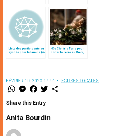
du bienheureux Justo
le pape François
Takayama Ukon
Liste des participants au
«Du Ciel à la Terre pour
synode pour la famille (4-
porter la Terre au Ciel»,
25 octobre)
par Mgr Francesco Follo
FÉVRIER 10, 2020 17:44
EGLISES LOCALES
W
M
F
T
S
h
e
a
w
h
a
s
c
i
a
t
s
e
t
r
Share this Entry
s
e
b
t
e
A
n
o
e
p
g
o
r
Anita Bourdin
p
e
k
r