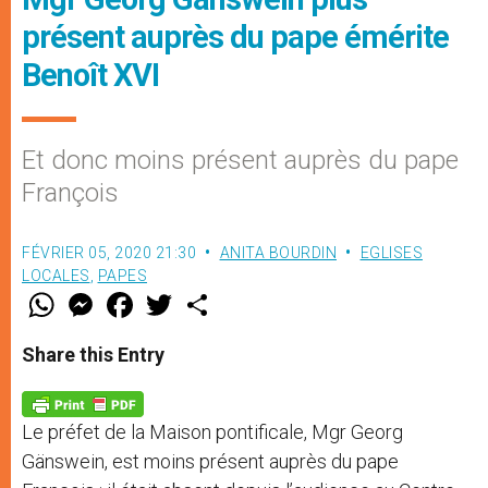
présent auprès du pape émérite
Benoît XVI
Et donc moins présent auprès du pape
François
FÉVRIER 05, 2020 21:30
ANITA BOURDIN
EGLISES
LOCALES
,
PAPES
W
M
F
T
S
h
e
a
w
h
a
s
c
i
a
t
s
e
t
r
Share this Entry
s
e
b
t
e
A
n
o
e
p
g
o
r
p
e
k
Le préfet de la Maison pontificale, Mgr Georg
r
Gänswein, est moins présent auprès du pape