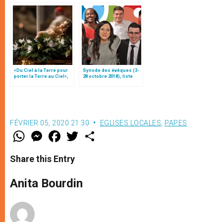
«Du Ciel à la Terre pour
Synode des évêques (3-
porter la Terre au Ciel»,
28 octobre 2018), liste
par Mgr Francesco Follo
des participants
FÉVRIER 05, 2020 21:30
EGLISES LOCALES
,
PAPES
W
M
F
T
S
h
e
a
w
h
a
s
c
i
a
t
s
e
t
r
Share this Entry
s
e
b
t
e
A
n
o
e
p
g
o
r
Anita Bourdin
p
e
k
r