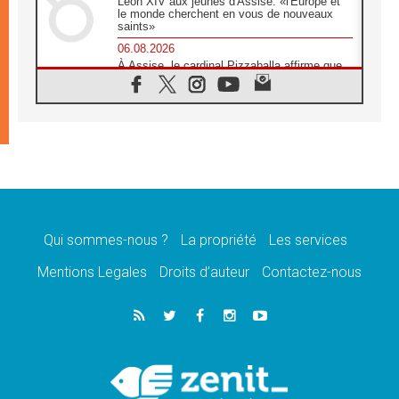
Léon XIV aux jeunes d'Assise: «l'Europe et
le monde cherchent en vous de nouveaux
saints»
06.08.2026
À Assise, le cardinal Pizzaballa affirme que
«les chrétiens veulent la paix»
06.08.2026
Au Mexique, le cardinal Parolin invite à être
aux côtés des marginalisées
06.08.2026
À Assise, le Pape invite les jeunes à
«construire la civilisation de l'amour»
05.08.2026
La visite du Pape en Argentine portera «un
message de paix et de dignité humaine»
Qui sommes-nous ?
La propriété
Les services
05.08.2026
Mentions Legales
Droits d’auteur
Contactez-nous
«La visite du Pape en Uruguay renforcera
l'espérance» affirme Mgr Tróccoli
05.08.2026
Le nonce en Ukraine: «Il est inquiétant
d'entendre ceux qui bénissent la guerre»
05.08.2026
Léon XIV au Pérou, une lueur d'espoir pour
un peuple en quête de paix