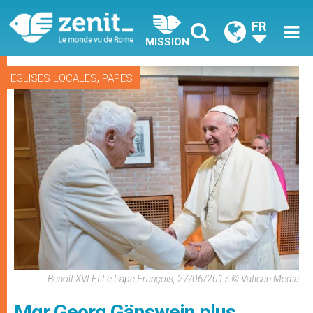
FR
MISSION
,
EGLISES LOCALES
PAPES
Benoît XVI Et Le Pape François, 27/06/2017 © Vatican Media
Mgr Georg Gänswein plus